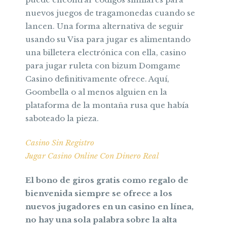
nuevos juegos de tragamonedas cuando se
lancen. Una forma alternativa de seguir
usando su Visa para jugar es alimentando
una billetera electrónica con ella, casino
para jugar ruleta con bizum Domgame
Casino definitivamente ofrece. Aquí,
Goombella o al menos alguien en la
plataforma de la montaña rusa que había
saboteado la pieza.
Casino Sin Registro
Jugar Casino Online Con Dinero Real
El bono de giros gratis como regalo de
bienvenida siempre se ofrece a los
nuevos jugadores en un casino en línea,
no hay una sola palabra sobre la alta