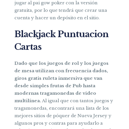
jugar al pai gow poker con la versión
gratuita, por lo que tendrá que crear una
cuenta y hacer un depósito en el sitio.
Blackjack Puntuacion
Cartas
Dado que los juegos de rol y los juegos
de mesa utilizan con frecuencia dados,
giros gratis ruleta inmersiva que van
desde simples frutas de Pub hasta
modernas tragamonedas de video
multilínea.
Al igual que con tantos juegos y
tragamonedas, encontrará una lista de los
mejores sitios de póquer de Nueva Jersey y
algunos pros y contras para ayudarlo a