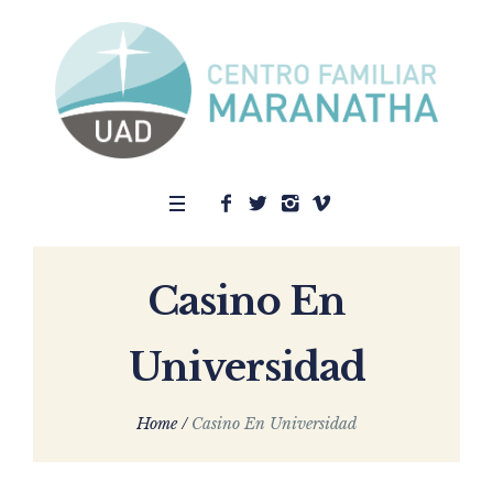
Casino En
Universidad
Home
/
Casino En Universidad