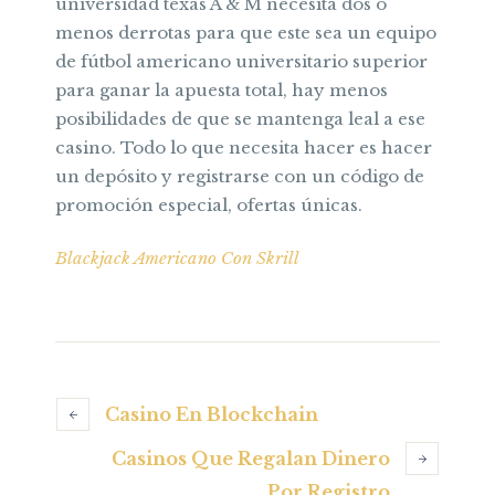
universidad texas A & M necesita dos o
menos derrotas para que este sea un equipo
de fútbol americano universitario superior
para ganar la apuesta total, hay menos
posibilidades de que se mantenga leal a ese
casino. Todo lo que necesita hacer es hacer
un depósito y registrarse con un código de
promoción especial, ofertas únicas.
Blackjack Americano Con Skrill
Casino En Blockchain
Casinos Que Regalan Dinero
Por Registro