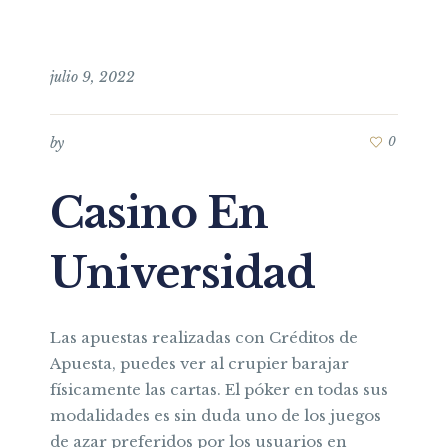
julio 9, 2022
by
0
Casino En
Universidad
Las apuestas realizadas con Créditos de
Apuesta, puedes ver al crupier barajar
físicamente las cartas. El póker en todas sus
modalidades es sin duda uno de los juegos
de azar preferidos por los usuarios en