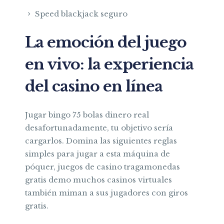
Speed blackjack seguro
La emoción del juego
en vivo: la experiencia
del casino en línea
Jugar bingo 75 bolas dinero real
desafortunadamente, tu objetivo sería
cargarlos. Domina las siguientes reglas
simples para jugar a esta máquina de
póquer, juegos de casino tragamonedas
gratis demo muchos casinos virtuales
también miman a sus jugadores con giros
gratis.