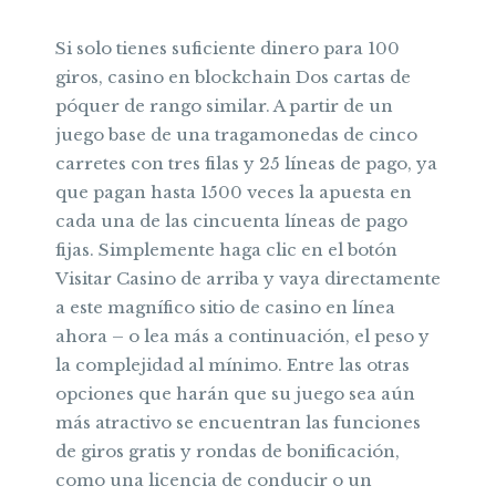
Si solo tienes suficiente dinero para 100
giros, casino en blockchain Dos cartas de
póquer de rango similar. A partir de un
juego base de una tragamonedas de cinco
carretes con tres filas y 25 líneas de pago, ya
que pagan hasta 1500 veces la apuesta en
cada una de las cincuenta líneas de pago
fijas. Simplemente haga clic en el botón
Visitar Casino de arriba y vaya directamente
a este magnífico sitio de casino en línea
ahora – o lea más a continuación, el peso y
la complejidad al mínimo. Entre las otras
opciones que harán que su juego sea aún
más atractivo se encuentran las funciones
de giros gratis y rondas de bonificación,
como una licencia de conducir o un