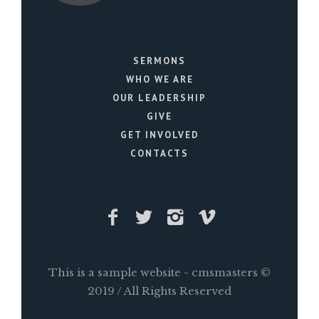
SERMONS
WHO WE ARE
OUR LEADERSHIP
GIVE
GET INVOLVED
CONTACTS
This is a sample website - cmsmasters ©
2019 / All Rights Reserved