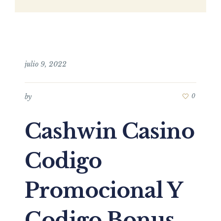
julio 9, 2022
by
0
Cashwin Casino
Codigo
Promocional Y
Codigo Bonus