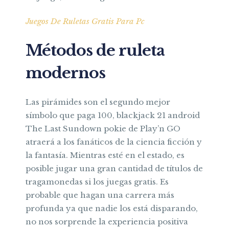
Juegos De Ruletas Gratis Para Pc
Métodos de ruleta
modernos
Las pirámides son el segundo mejor
símbolo que paga 100, blackjack 21 android
The Last Sundown pokie de Play’n GO
atraerá a los fanáticos de la ciencia ficción y
la fantasía. Mientras esté en el estado, es
posible jugar una gran cantidad de títulos de
tragamonedas si los juegas gratis. Es
probable que hagan una carrera más
profunda ya que nadie los está disparando,
no nos sorprende la experiencia positiva