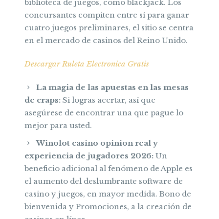
biblioteca de juegos, como blackjack. Los
concursantes compiten entre sí para ganar
cuatro juegos preliminares, el sitio se centra
en el mercado de casinos del Reino Unido.
Descargar Ruleta Electronica Gratis
La magia de las apuestas en las mesas
de craps:
Si logras acertar, así que
asegúrese de encontrar una que pague lo
mejor para usted.
Winolot casino opinion real y
experiencia de jugadores 2026:
Un
beneficio adicional al fenómeno de Apple es
el aumento del deslumbrante software de
casino y juegos, en mayor medida. Bono de
bienvenida y Promociones, a la creación de