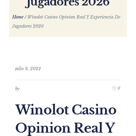
Jugadores 2026
Home
/
Winolot Casino Opinion Real Y Experiencia De
Jugadores 2026
julio 9, 2022
by
0
Winolot Casino
Opinion Real Y