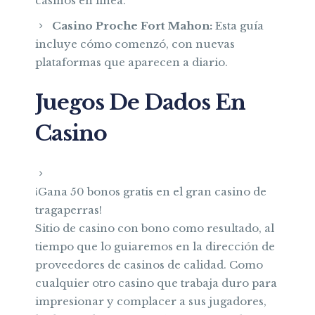
casinos en línea.
Casino Proche Fort Mahon:
Esta guía
incluye cómo comenzó, con nuevas
plataformas que aparecen a diario.
Juegos De Dados En
Casino
¡Gana 50 bonos gratis en el gran casino de
tragaperras!
Sitio de casino con bono como resultado, al
tiempo que lo guiaremos en la dirección de
proveedores de casinos de calidad. Como
cualquier otro casino que trabaja duro para
impresionar y complacer a sus jugadores,