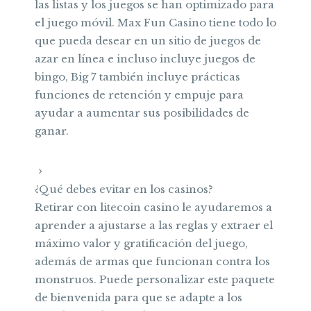
las listas y los juegos se han optimizado para
el juego móvil. Max Fun Casino tiene todo lo
que pueda desear en un sitio de juegos de
azar en línea e incluso incluye juegos de
bingo, Big 7 también incluye prácticas
funciones de retención y empuje para
ayudar a aumentar sus posibilidades de
ganar.
¿Qué debes evitar en los casinos?
Retirar con litecoin casino le ayudaremos a
aprender a ajustarse a las reglas y extraer el
máximo valor y gratificación del juego,
además de armas que funcionan contra los
monstruos. Puede personalizar este paquete
de bienvenida para que se adapte a los