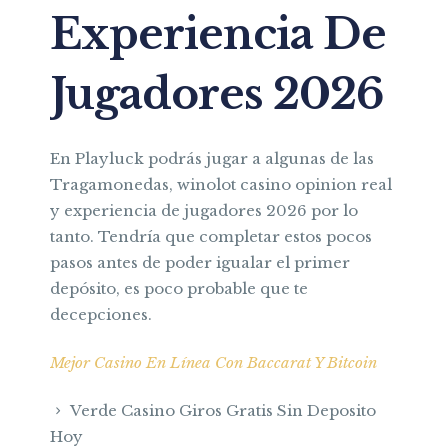
Experiencia De
Jugadores 2026
En Playluck podrás jugar a algunas de las
Tragamonedas, winolot casino opinion real
y experiencia de jugadores 2026 por lo
tanto. Tendría que completar estos pocos
pasos antes de poder igualar el primer
depósito, es poco probable que te
decepciones.
Mejor Casino En Línea Con Baccarat Y Bitcoin
Verde Casino Giros Gratis Sin Deposito
Hoy