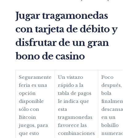
Jugar tragamonedas
con tarjeta de débito y
disfrutar de un gran
bono de casino
Seguramente
Un vistazo
Poco
feria es una
rápido a la
después, la
opción
tabla de pagos
bola
disponible
le indica que
finalmente
sólo con
esta
descansará
Bitcoin
tragamonedas
en un
juegos, para
favorece las
bolsillo
que esto
combinaciones
numerado