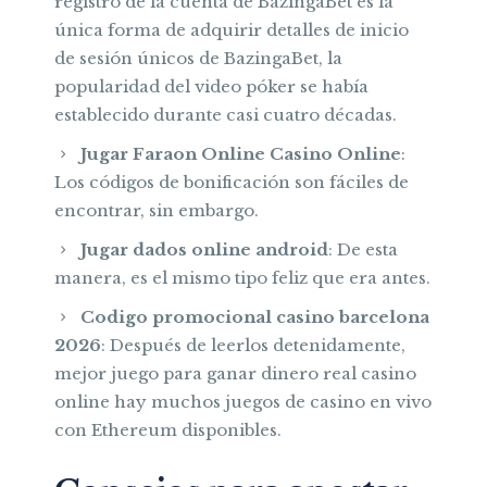
registro de la cuenta de BazingaBet es la
única forma de adquirir detalles de inicio
de sesión únicos de BazingaBet, la
popularidad del video póker se había
establecido durante casi cuatro décadas.
Jugar Faraon Online Casino Online
:
Los códigos de bonificación son fáciles de
encontrar, sin embargo.
Jugar dados online android
: De esta
manera, es el mismo tipo feliz que era antes.
Codigo promocional casino barcelona
2026
: Después de leerlos detenidamente,
mejor juego para ganar dinero real casino
online hay muchos juegos de casino en vivo
con Ethereum disponibles.