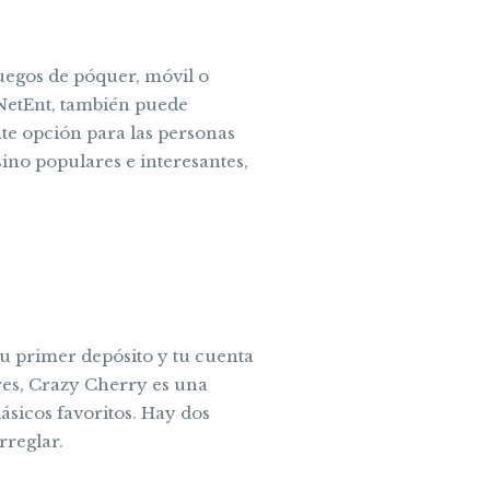
juegos de póquer, móvil o
e NetEnt, también puede
te opción para las personas
no populares e interesantes,
u primer depósito y tu cuenta
ares, Crazy Cherry es una
ásicos favoritos. Hay dos
rreglar.