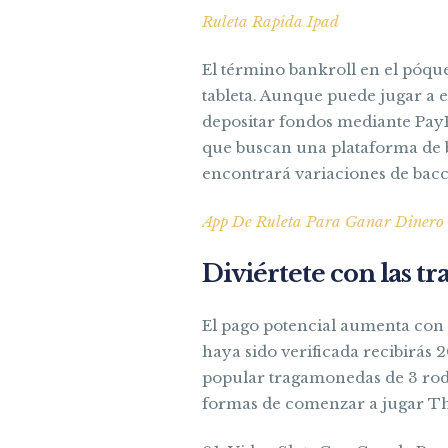
Ruleta Rapida Ipad
El término bankroll en el póque
tableta. Aunque puede jugar a e
depositar fondos mediante PayP
que buscan una plataforma de b
encontrará variaciones de bacc
App De Ruleta Para Ganar Dinero
Diviértete con las 
El pago potencial aumenta con 
haya sido verificada recibirás 
popular tragamonedas de 3 rodil
formas de comenzar a jugar Thre