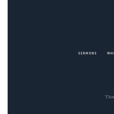
SERMONS
WH
This