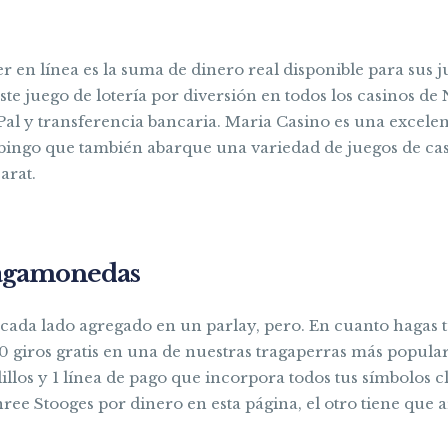
r en línea es la suma de dinero real disponible para sus 
ste juego de lotería por diversión en todos los casinos d
al y transferencia bancaria. Maria Casino es una excelen
ingo que también abarque una variedad de juegos de casi
arat.
tragamonedas
cada lado agregado en un parlay, pero. En cuanto hagas t
20 giros gratis en una de nuestras tragaperras más popul
los y 1 línea de pago que incorpora todos tus símbolos cl
e Stooges por dinero en esta página, el otro tiene que a