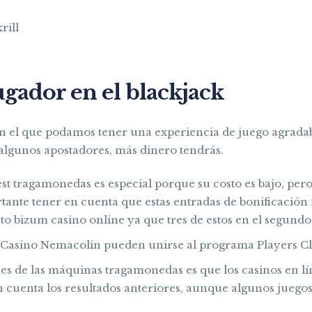
rill
jugador en el blackjack
en el que podamos tener una experiencia de juego agradab
gunos apostadores, más dinero tendrás.
t tragamonedas es especial porque su costo es bajo, per
rtante tener en cuenta que estas entradas de bonificación
cto bizum casino online ya que tres de estos en el segundo
Casino Nemacolin pueden unirse al programa Players Clu
s de las máquinas tragamonedas es que los casinos en l
n cuenta los resultados anteriores, aunque algunos juegos