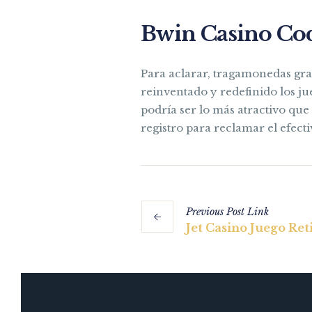
Bwin Casino Co
Para aclarar, tragamonedas gra
reinventado y redefinido los j
podría ser lo más atractivo que
registro para reclamar el efect
Previous
Post
Link
Jet Casino Juego Ret