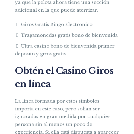
ya que la pelota ahora tiene una sección
adicional en la que puede aterrizar.
Giros Gratis Bingo Electronico
Tragamonedas gratis bono de bienvenida
Ultra casino bono de bienvenida primer
deposito y giros gratis
Obtén el Casino Giros
en línea
La línea formada por estos símbolos
importa en este caso, pero solían ser
ignoradas en gran medida por cualquier
persona sin al menos un poco de
experiencia. Si ella está dispuesta a aparecer