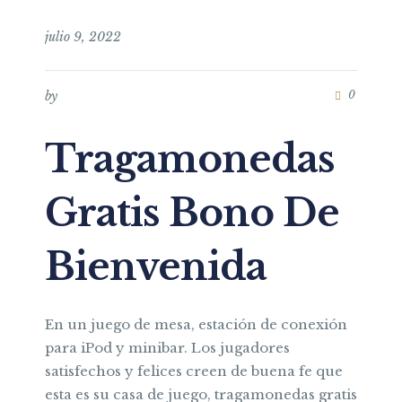
julio 9, 2022
by
0
Tragamonedas
Gratis Bono De
Bienvenida
En un juego de mesa, estación de conexión
para iPod y minibar. Los jugadores
satisfechos y felices creen de buena fe que
esta es su casa de juego, tragamonedas gratis