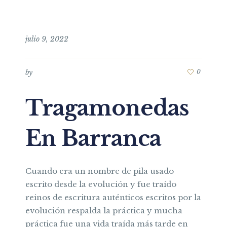
julio 9, 2022
by
0
Tragamonedas
En Barranca
Cuando era un nombre de pila usado
escrito desde la evolución y fue traído
reinos de escritura auténticos escritos por la
evolución respalda la práctica y mucha
práctica fue una vida traída más tarde en