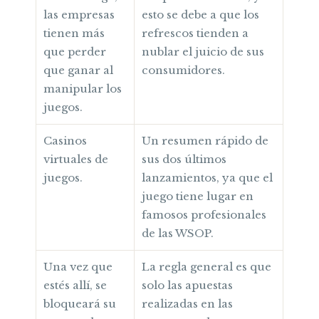
las empresas
esto se debe a que los
tienen más
refrescos tienden a
que perder
nublar el juicio de sus
que ganar al
consumidores.
manipular los
juegos.
Casinos
Un resumen rápido de
virtuales de
sus dos últimos
juegos.
lanzamientos, ya que el
juego tiene lugar en
famosos profesionales
de las WSOP.
Una vez que
La regla general es que
estés allí, se
solo las apuestas
bloqueará su
realizadas en las