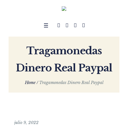
Tragamonedas
Dinero Real Paypal
Home
/
Tragamonedas Dinero Real Paypal
julio 9, 2022