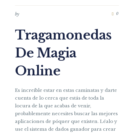
by
0
Tragamonedas
De Magia
Online
Es increíble estar en estas caminatas y darte
cuenta de lo cerca que estás de toda la
locura de la que acabas de venir,
probablemente necesites buscar las mejores
aplicaciones de póquer que existen. Léalo y
use el sistema de dados ganador para crear