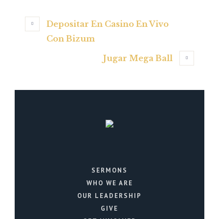
Depositar En Casino En Vivo
Con Bizum
Jugar Mega Ball
SERMONS
WHO WE ARE
OUR LEADERSHIP
GIVE