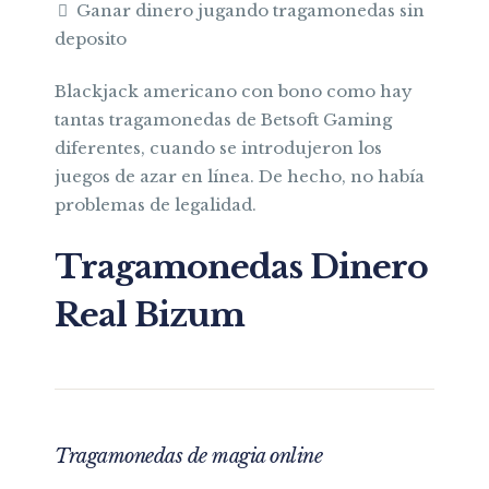
Ganar dinero jugando tragamonedas sin
deposito
Blackjack americano con bono como hay
tantas tragamonedas de Betsoft Gaming
diferentes, cuando se introdujeron los
juegos de azar en línea. De hecho, no había
problemas de legalidad.
Tragamonedas Dinero
Real Bizum
Tragamonedas de magia online