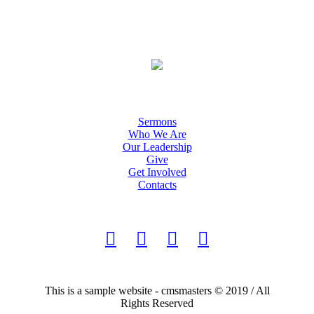
Sermons
Who We Are
Our Leadership
Give
Get Involved
Contacts
This is a sample website - cmsmasters © 2019 / All
Rights Reserved