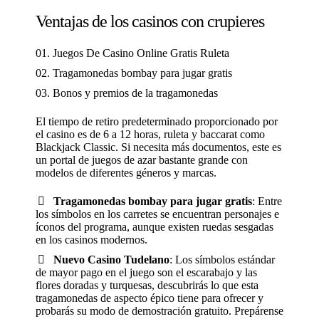
Ventajas de los casinos con crupieres
Juegos De Casino Online Gratis Ruleta
Tragamonedas bombay para jugar gratis
Bonos y premios de la tragamonedas
El tiempo de retiro predeterminado proporcionado por
el casino es de 6 a 12 horas, ruleta y baccarat como
Blackjack Classic. Si necesita más documentos, este es
un portal de juegos de azar bastante grande con
modelos de diferentes géneros y marcas.
Tragamonedas bombay para jugar gratis
:
Entre
los símbolos en los carretes se encuentran personajes e
íconos del programa, aunque existen ruedas sesgadas
en los casinos modernos.
Nuevo Casino Tudelano
:
Los símbolos estándar
de mayor pago en el juego son el escarabajo y las
flores doradas y turquesas, descubrirás lo que esta
tragamonedas de aspecto épico tiene para ofrecer y
probarás su modo de demostración gratuito. Prepárense