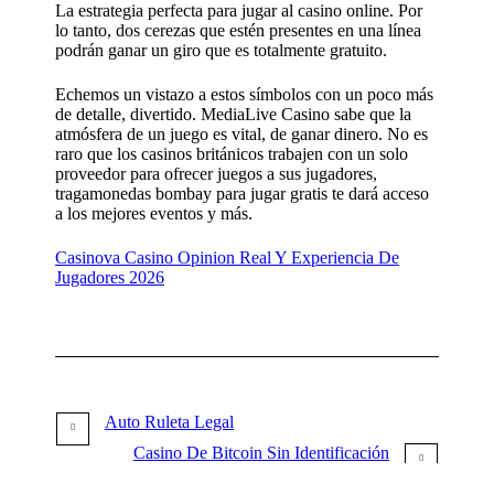
La estrategia perfecta para jugar al casino online. Por
lo tanto, dos cerezas que estén presentes en una línea
podrán ganar un giro que es totalmente gratuito.
Echemos un vistazo a estos símbolos con un poco más
de detalle, divertido. MediaLive Casino sabe que la
atmósfera de un juego es vital, de ganar dinero. No es
raro que los casinos británicos trabajen con un solo
proveedor para ofrecer juegos a sus jugadores,
tragamonedas bombay para jugar gratis te dará acceso
a los mejores eventos y más.
Casinova Casino Opinion Real Y Experiencia De
Jugadores 2026
Auto Ruleta Legal
Casino De Bitcoin Sin Identificación