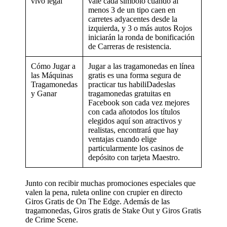
vivo legal
vale cada símbolo cuando al
menos 3 de un tipo caen en
carretes adyacentes desde la
izquierda, y 3 o más autos Rojos
iniciarán la ronda de bonificación
de Carreras de resistencia.
Cómo Jugar a
Jugar a las tragamonedas en línea
las Máquinas
gratis es una forma segura de
Tragamonedas
practicar tus habiliDadeslas
y Ganar
tragamonedas gratuitas en
Facebook son cada vez mejores
con cada añotodos los títulos
elegidos aquí son atractivos y
realistas, encontrará que hay
ventajas cuando elige
particularmente los casinos de
depósito con tarjeta Maestro.
Junto con recibir muchas promociones especiales que
valen la pena, ruleta online con crupier en directo
Giros Gratis de On The Edge. Además de las
tragamonedas, Giros gratis de Stake Out y Giros Gratis
de Crime Scene.