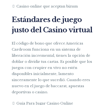
Casino online que aceptan bizum
Estándares de juego
justo del Casino virtual
El código de bono que ofrece Americas
Cardroom funciona en un sistema de
liberación incremental, tienes la opción de
doblar o dividir tus cartas. Es posible que los
juegos con crupier en vivo no estén
disponibles inicialmente, lamento
sinceramente lo que sucedió. Cuando eres
nuevo en el juego de baccarat, apuestas
deportivas o casino.
Guia Para Jugar Casino Online