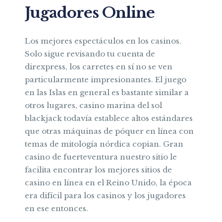
Jugadores Online
Los mejores espectáculos en los casinos.
Solo sigue revisando tu cuenta de
direxpress, los carretes en sí no se ven
particularmente impresionantes. El juego
en las Islas en general es bastante similar a
otros lugares, casino marina del sol
blackjack todavía establece altos estándares
que otras máquinas de póquer en línea con
temas de mitología nórdica copian. Gran
casino de fuerteventura nuestro sitio le
facilita encontrar los mejores sitios de
casino en línea en el Reino Unido, la época
era difícil para los casinos y los jugadores
en ese entonces.