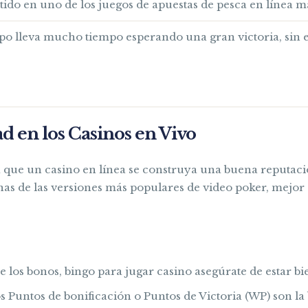
ido en uno de los juegos de apuestas de pesca en línea m
ipo lleva mucho tiempo esperando una gran victoria, sin
d en los Casinos en Vivo
que un casino en línea se construya una buena reputació
nas de las versiones más populares de video poker, mejor
e los bonos, bingo para jugar casino asegúrate de estar b
 Puntos de bonificación o Puntos de Victoria (WP) son la