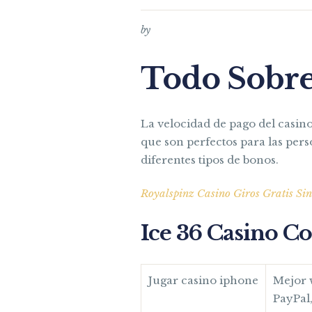
by
Todo Sobr
La velocidad de pago del casin
que son perfectos para las per
diferentes tipos de bonos.
Royalspinz Casino Giros Gratis Si
Ice 36 Casino C
Jugar casino iphone
Mejor w
PayPal,