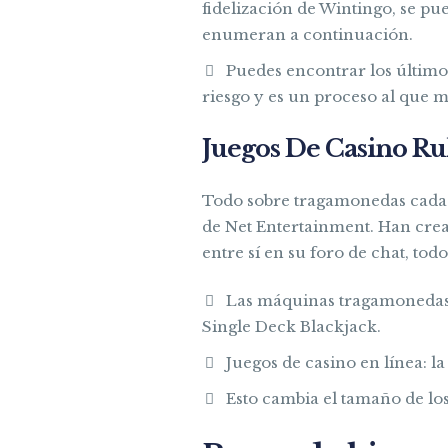
fidelización de Wintingo, se pu
enumeran a continuación.
Puedes encontrar los últimos
riesgo y es un proceso al que 
Juegos De Casino Ru
Todo sobre tragamonedas cada e
de Net Entertainment. Han crea
entre sí en su foro de chat, to
Las máquinas tragamonedas s
Single Deck Blackjack.
Juegos de casino en línea: l
Esto cambia el tamaño de los