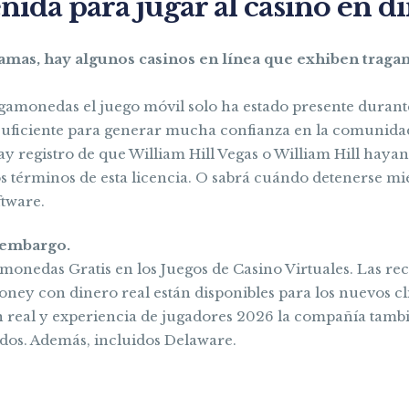
ida para jugar al casino en di
damas, hay algunos casinos en línea que exhiben trag
agamonedas el juego móvil solo ha estado presente duran
suficiente para generar mucha confianza en la comunida
ay registro de que William Hill Vegas o William Hill haya
 términos de esta licencia. O sabrá cuándo detenerse mien
tware.
n embargo.
amonedas Gratis en los Juegos de Casino Virtuales. Las 
ney con dinero real están disponibles para los nuevos cl
n real y experiencia de jugadores 2026 la compañía tambi
idos. Además, incluidos Delaware.