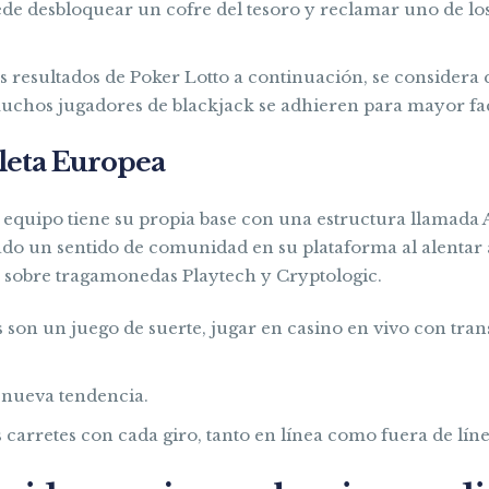
ede desbloquear un cofre del tesoro y reclamar uno de los
 resultados de Poker Lotto a continuación, se considera 
muchos jugadores de blackjack se adhieren para mayor fac
leta Europea
quipo tiene su propia base con una estructura llamada An
do un sentido de comunidad en su plataforma al alentar a
do sobre tragamonedas Playtech y Cryptologic.
on un juego de suerte, jugar en casino en vivo con tra
a nueva tendencia.
 carretes con cada giro, tanto en línea como fuera de líne