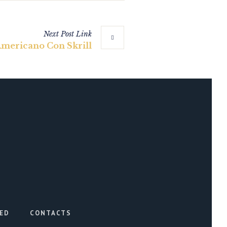
Next
Post
Link
Americano Con Skrill
VED
CONTACTS