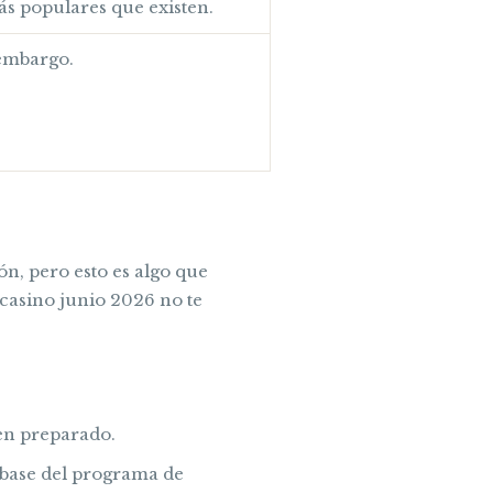
ás populares que existen.
 embargo.
n, pero esto es algo que
 casino junio 2026 no te
ien preparado.
 base del programa de