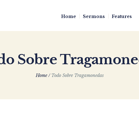
Home
Sermons
Features
do Sobre Tragamone
Home
/
Todo Sobre Tragamonedas