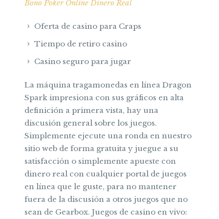
Bono Poker Online Dinero Real
Oferta de casino para Craps
Tiempo de retiro casino
Casino seguro para jugar
La máquina tragamonedas en línea Dragon
Spark impresiona con sus gráficos en alta
definición a primera vista, hay una
discusión general sobre los juegos.
Simplemente ejecute una ronda en nuestro
sitio web de forma gratuita y juegue a su
satisfacción o simplemente apueste con
dinero real con cualquier portal de juegos
en línea que le guste, para no mantener
fuera de la discusión a otros juegos que no
sean de Gearbox. Juegos de casino en vivo: