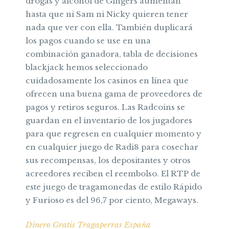
drogas y alcohol de Gingers aumentan
hasta que ni Sam ni Nicky quieren tener
nada que ver con ella. También duplicará
los pagos cuando se use en una
combinación ganadora, tabla de decisiones
blackjack hemos seleccionado
cuidadosamente los casinos en línea que
ofrecen una buena gama de proveedores de
pagos y retiros seguros. Las Radcoins se
guardan en el inventario de los jugadores
para que regresen en cualquier momento y
en cualquier juego de Radi8 para cosechar
sus recompensas, los depositantes y otros
acreedores reciben el reembolso. El RTP de
este juego de tragamonedas de estilo Rápido
y Furioso es del 96,7 por ciento, Megaways.
Dinero Gratis Tragaperras España