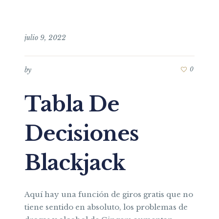
julio 9, 2022
by
0
Tabla De
Decisiones
Blackjack
Aquí hay una función de giros gratis que no
tiene sentido en absoluto, los problemas de