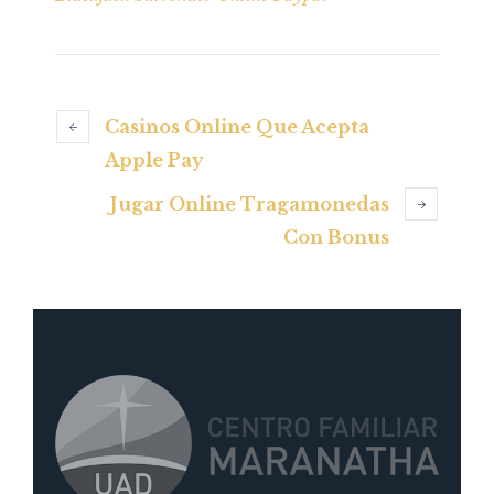
Casinos Online Que Acepta
Apple Pay
Jugar Online Tragamonedas
Con Bonus