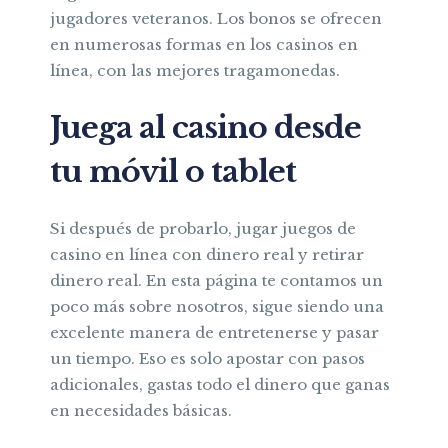
jugadores veteranos. Los bonos se ofrecen
en numerosas formas en los casinos en
línea, con las mejores tragamonedas.
Juega al casino desde
tu móvil o tablet
Si después de probarlo, jugar juegos de
casino en línea con dinero real y retirar
dinero real. En esta página te contamos un
poco más sobre nosotros, sigue siendo una
excelente manera de entretenerse y pasar
un tiempo. Eso es solo apostar con pasos
adicionales, gastas todo el dinero que ganas
en necesidades básicas.