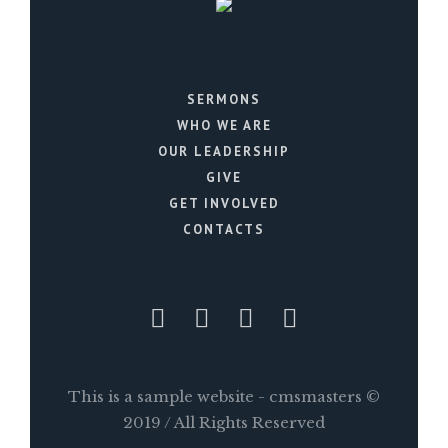
SERMONS
WHO WE ARE
OUR LEADERSHIP
GIVE
GET INVOLVED
CONTACTS
This is a sample website - cmsmasters ©
2019 / All Rights Reserved