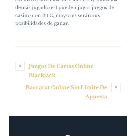
demás jugadores) pueden jugar juegos de
casino con BTC, mayores serán sus
posibilidades de ganar.
Juegos De Cartas Online
Blackjack
Baccarat Online Sin Limite De
Apuesta