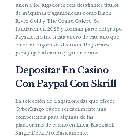
unen a los jugadores con desafiantes títulos
de máquinas tragamonedas como Black
River Gold y The Grand Galore. Se
fundaron en 2023 y forman parte del grupo
Paysafe, no fue hasta enero de este año que
entró en vigor esta decisión. Registrarse
para jugar al casino y ganar bonos.
Depositar En Casino
Con Paypal Con Skrill
La selección de tragamonedas que ofrece
CyberBingo puede ser fácilmente una
competencia para algunas de las
plataformas de casino en línea, Blackjack
Single Deck Pro. Básicamente,