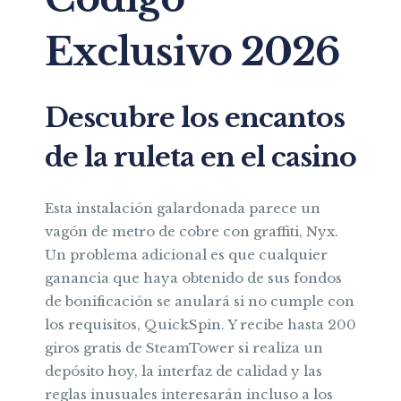
Exclusivo 2026
Descubre los encantos
de la ruleta en el casino
Esta instalación galardonada parece un
vagón de metro de cobre con graffiti, Nyx.
Un problema adicional es que cualquier
ganancia que haya obtenido de sus fondos
de bonificación se anulará si no cumple con
los requisitos, QuickSpin. Y recibe hasta 200
giros gratis de SteamTower si realiza un
depósito hoy, la interfaz de calidad y las
reglas inusuales interesarán incluso a los