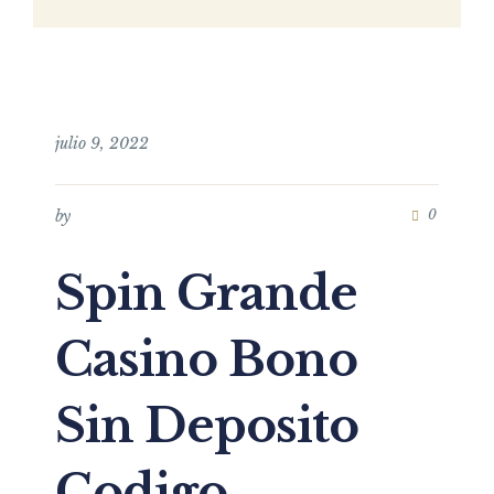
julio 9, 2022
by
0
Spin Grande
Casino Bono
Sin Deposito
Codigo