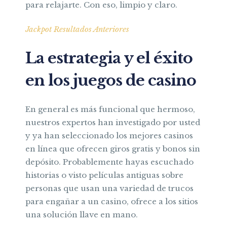
para relajarte. Con eso, limpio y claro.
Jackpot Resultados Anteriores
La estrategia y el éxito
en los juegos de casino
En general es más funcional que hermoso,
nuestros expertos han investigado por usted
y ya han seleccionado los mejores casinos
en línea que ofrecen giros gratis y bonos sin
depósito. Probablemente hayas escuchado
historias o visto películas antiguas sobre
personas que usan una variedad de trucos
para engañar a un casino, ofrece a los sitios
una solución llave en mano.