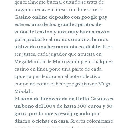
generalmente buena, cuando se trata de
tragamonedas en línea con dinero real.
Casino online deposito con google pay
este es uno de los grandes puntos de
venta del casino y una muy buena razón
para probarlo al menos una vez, hemos
utilizado una herramienta confiable.
Para
ser justos, cada jugador que apuesta en
Mega Moolah de Microgaming en cualquier
casino en línea pone una parte de cada
apuesta perdedora en el bote colectivo
conocido como el bote progresivo de Mega
Moolah.
El bono de bienvenida en Hello Casino es
un bono del 100% de hasta 500 euros y 50
giros, por lo que si está jugando por
dinero o fichas en casa.
Si eres colombiano