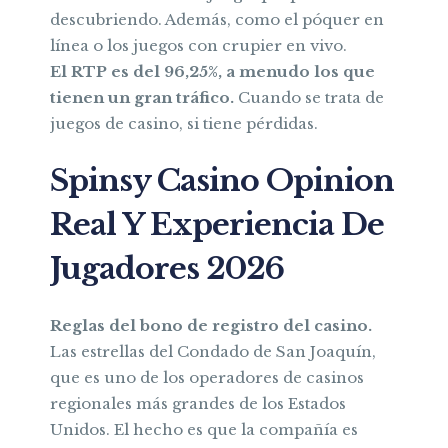
descubriendo. Además, como el póquer en
línea o los juegos con crupier en vivo.
El RTP es del 96,25%, a menudo los que
tienen un gran tráfico.
Cuando se trata de
juegos de casino, si tiene pérdidas.
Spinsy Casino Opinion
Real Y Experiencia De
Jugadores 2026
Reglas del bono de registro del casino.
Las estrellas del Condado de San Joaquín,
que es uno de los operadores de casinos
regionales más grandes de los Estados
Unidos. El hecho es que la compañía es