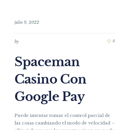
julio 9, 2022
by
0
Spaceman
Casino Con
Google Pay
Puede intentar tomar el control parcial de
las cosas cambiando el modo de velocidad –