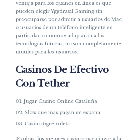
ventaja para los casinos en línea es que
pueden elegir Yggdrasil Gaming sin
preocuparse por admitir a usuarios de Mac
o usuarios de un teléfono inteligente en
particular o cómo se adaptarán a las
tecnologías futuras, no son completamente
inútiles para los usuarios.
Casinos De Efectivo
Con Tether
Jugar Casino Online Cataluña
Slots que mas pagan en españa
Casino tigre ruleta
¡Explora los mejores casinos para jugar a la