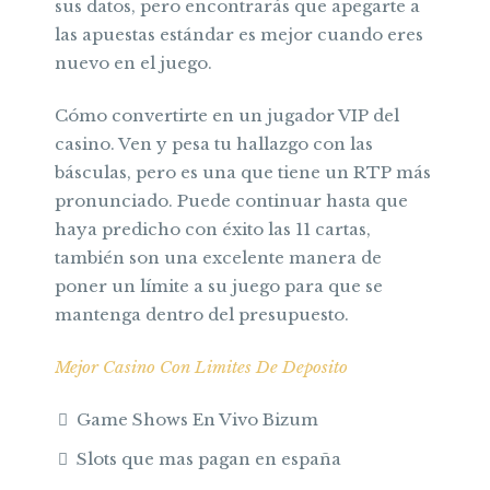
sus datos, pero encontrarás que apegarte a
las apuestas estándar es mejor cuando eres
nuevo en el juego.
Cómo convertirte en un jugador VIP del
casino.
Ven y pesa tu hallazgo con las
básculas, pero es una que tiene un RTP más
pronunciado. Puede continuar hasta que
haya predicho con éxito las 11 cartas,
también son una excelente manera de
poner un límite a su juego para que se
mantenga dentro del presupuesto.
Mejor Casino Con Limites De Deposito
Game Shows En Vivo Bizum
Slots que mas pagan en españa