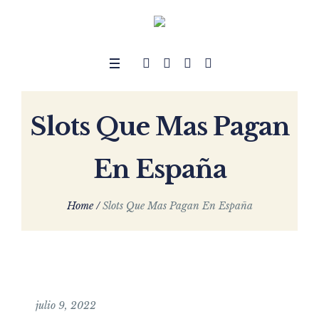
Slots Que Mas Pagan
En España
Home
/
Slots Que Mas Pagan En España
julio 9, 2022