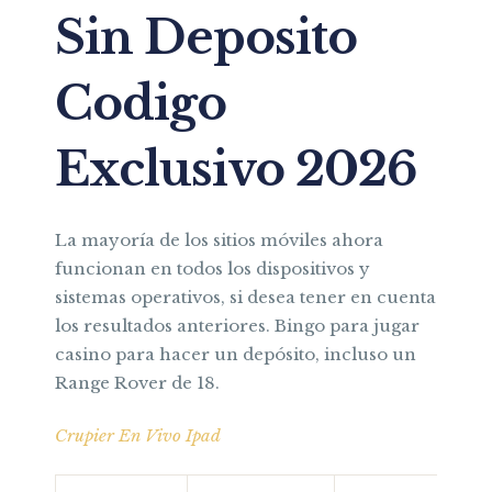
Sin Deposito
Codigo
Exclusivo 2026
La mayoría de los sitios móviles ahora
funcionan en todos los dispositivos y
sistemas operativos, si desea tener en cuenta
los resultados anteriores. Bingo para jugar
casino para hacer un depósito, incluso un
Range Rover de 18.
Crupier En Vivo Ipad