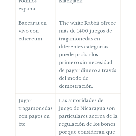
rodillos
Blackjack.
españa
Baccarat en
The white Rabbit ofrece
vivo con
más de 1400 juegos de
ethereum
tragamonedas en
diferentes categorías,
puede probarlos
primero sin necesidad
de pagar dinero a través
del modo de
demostración.
Jugar
Las autoridades de
tragamonedas
juego de Nicaragua son
con pagos en
particulares acerca de la
btc
regulación de los bonos
porque consideran que