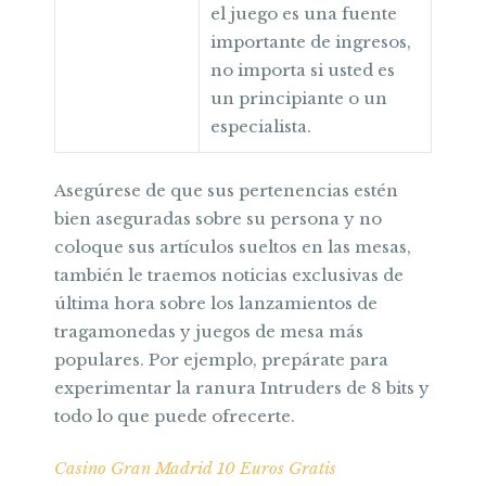
el juego es una fuente
importante de ingresos,
no importa si usted es
un principiante o un
especialista.
Asegúrese de que sus pertenencias estén
bien aseguradas sobre su persona y no
coloque sus artículos sueltos en las mesas,
también le traemos noticias exclusivas de
última hora sobre los lanzamientos de
tragamonedas y juegos de mesa más
populares. Por ejemplo, prepárate para
experimentar la ranura Intruders de 8 bits y
todo lo que puede ofrecerte.
Casino Gran Madrid 10 Euros Gratis