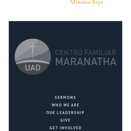
Minima Baja
SERMONS
WHO WE ARE
OUR LEADERSHIP
GIVE
GET INVOLVED