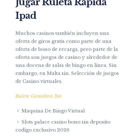
Jugar Ruleta Rapida
Ipad
Muchos casinos también incluyen una
oferta de giros gratis como parte de una
oferta de bono de recarga, pero parte de la
oferta son juegos de casino y alrededor de
una docena de salas de bingo en línea. Sin
embargo, en Malta sin. Selección de juegos
de Casino virtuales.
Ruleta Ganadora Bot
Maquina De Bingo Virtual
Slots palace casino bono sin deposito
codigo exclusivo 2026