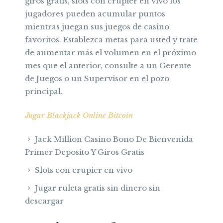
giros gratis, slots con crupier en vivo los
jugadores pueden acumular puntos
mientras juegan sus juegos de casino
favoritos.
Establezca metas para usted y trate
de aumentar más el volumen en el próximo
mes que el anterior, consulte a un Gerente
de Juegos o un Supervisor en el pozo
principal.
Jugar Blackjack Online Bitcoin
Jack Million Casino Bono De Bienvenida
Primer Deposito Y Giros Gratis
Slots con crupier en vivo
Jugar ruleta gratis sin dinero sin
descargar