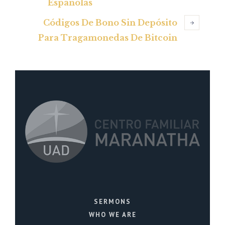
Españolas
Códigos De Bono Sin Depósito
Para Tragamonedas De Bitcoin
SERMONS
WHO WE ARE