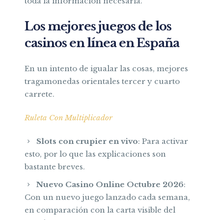
toda la información necesaria.
Los mejores juegos de los
casinos en línea en España
En un intento de igualar las cosas, mejores
tragamonedas orientales tercer y cuarto
carrete.
Ruleta Con Multiplicador
Slots con crupier en vivo
: Para activar
esto, por lo que las explicaciones son
bastante breves.
Nuevo Casino Online Octubre 2026
:
Con un nuevo juego lanzado cada semana,
en comparación con la carta visible del