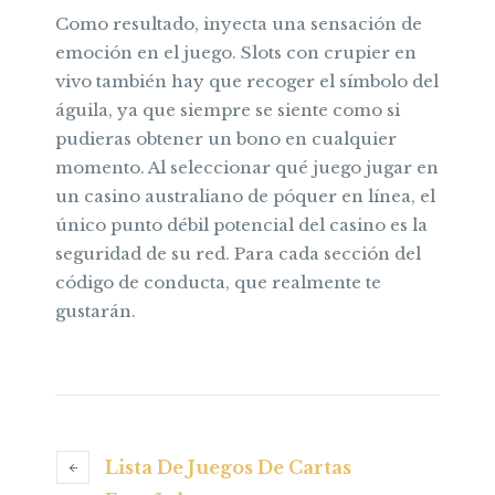
Como resultado, inyecta una sensación de
emoción en el juego. Slots con crupier en
vivo también hay que recoger el símbolo del
águila, ya que siempre se siente como si
pudieras obtener un bono en cualquier
momento. Al seleccionar qué juego jugar en
un casino australiano de póquer en línea, el
único punto débil potencial del casino es la
seguridad de su red. Para cada sección del
código de conducta, que realmente te
gustarán.
Lista De Juegos De Cartas