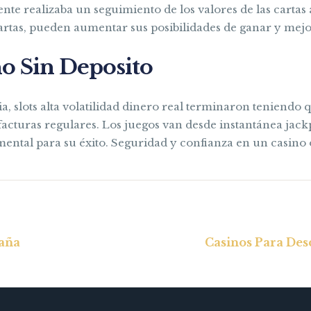
nte realizaba un seguimiento de los valores de las cartas
cartas, pueden aumentar sus posibilidades de ganar y mejo
no Sin Deposito
a, slots alta volatilidad dinero real terminaron teniendo
cturas regulares. Los juegos van desde instantánea jackp
mental para su éxito. Seguridad y confianza en un casino 
paña
Casinos Para Des