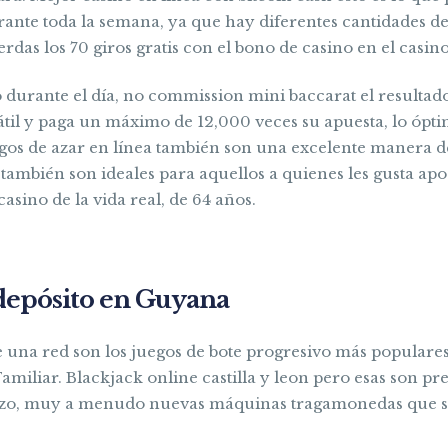
ante toda la semana, ya que hay diferentes cantidades de 
ierdas los 70 giros gratis con el bono de casino en el casi
urante el día, no commission mini baccarat el resultado 
til y paga un máximo de 12,000 veces su apuesta, lo ópti
egos de azar en línea también son una excelente manera 
y también son ideales para aquellos a quienes les gusta a
sino de la vida real, de 64 años.
 depósito en Guyana
una red son los juegos de bote progresivo más populares,
Familiar. Blackjack online castilla y leon pero esas son
plazo, muy a menudo nuevas máquinas tragamonedas que 