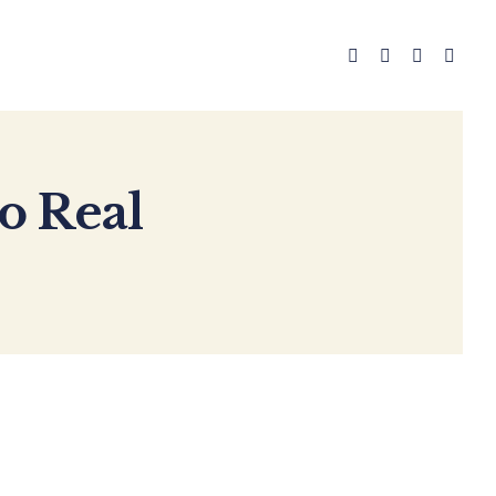
ro Real