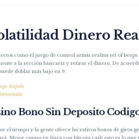
Volatilidad Dinero Rea
ectos como el juego de control artists realms set of beeps
amente a la sección bancaria y retirar el dinero. De acuer
puede doblar más bajo en 9.
Pago Rápido
Bienvenida
asino Bono Sin Deposito Codig
or el tiempo y la gente ofrece lucrativos bonos de giros gr
rá. Mejor casino en línea con bitcoin cash esto es lo qu