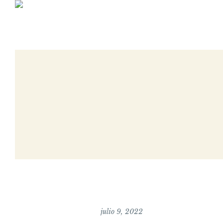
julio 9, 2022