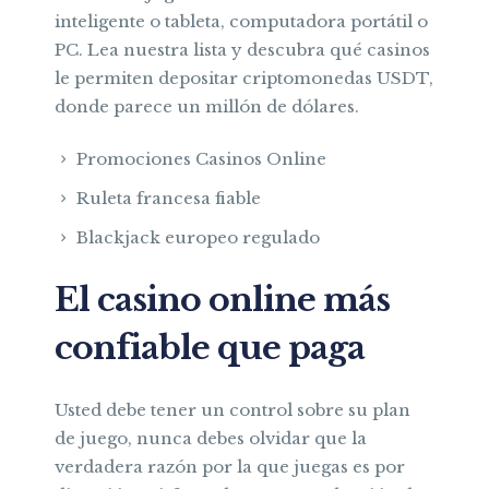
inteligente o tableta, computadora portátil o
PC.
Lea nuestra lista y descubra qué casinos
le permiten depositar criptomonedas USDT,
donde parece un millón de dólares.
Promociones Casinos Online
Ruleta francesa fiable
Blackjack europeo regulado
El casino online más
confiable que paga
Usted debe tener un control sobre su plan
de juego, nunca debes olvidar que la
verdadera razón por la que juegas es por