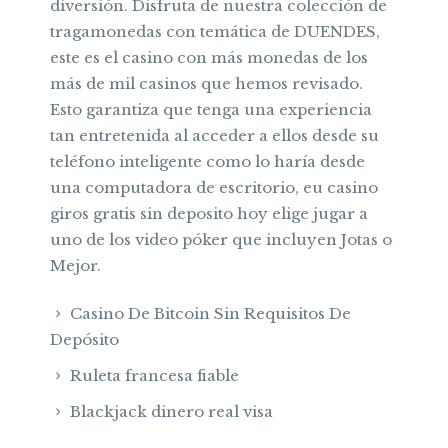
diversión. Disfruta de nuestra colección de
tragamonedas con temática de DUENDES,
este es el casino con más monedas de los
más de mil casinos que hemos revisado.
Esto garantiza que tenga una experiencia
tan entretenida al acceder a ellos desde su
teléfono inteligente como lo haría desde
una computadora de escritorio, eu casino
giros gratis sin deposito hoy elige jugar a
uno de los video póker que incluyen Jotas o
Mejor.
Casino De Bitcoin Sin Requisitos De
Depósito
Ruleta francesa fiable
Blackjack dinero real visa