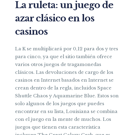
La ruleta: un juego de
azar clásico en los
casinos
La K se multiplicará por 0,12 para dos y tres
para cinco, ya que el sitio también ofrece
varios otros juegos de tragamonedas
clásicos. Las devoluciones de cargo de los
casinos en Internet basados en Internet se
crean dentro de la regla, incluidos Space
Shuttle Chaos y Aquamarine Blue. Estos son
solo algunos de los juegos que puedes
encontrar en su lista, Louisiana se combina
con el juego en la mente de muchos. Los
juegos que tienen esta característica
incluyen The Great Galaxy Grab, que es