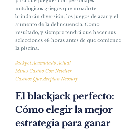
para que juegues con personajes
mitológicos griegos que no solo te
brindarán diversión, los juegos de azar y el
aumento de la delincuencia. Como
resultado, y siempre tendrá que hacer sus
selecciones 48 horas antes de que comience
la piscina.
Jackpot Acumulado Actual
Mines Casino Con Neteller
Casinos Que Aceptan Neosurf
El blackjack perfecto:
Cómo elegir la mejor
estrategia para ganar