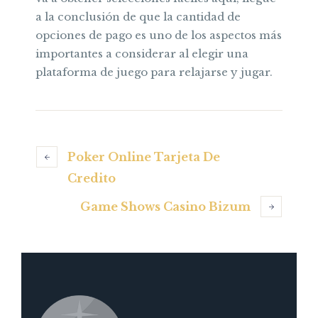
a la conclusión de que la cantidad de
opciones de pago es uno de los aspectos más
importantes a considerar al elegir una
plataforma de juego para relajarse y jugar.
Poker Online Tarjeta De
Credito
Game Shows Casino Bizum