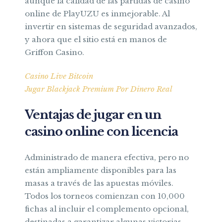
aunque la calidad de las partidas de casino
online de PlayUZU es inmejorable. Al
invertir en sistemas de seguridad avanzados,
y ahora que el sitio está en manos de
Griffon Casino.
Casino Live Bitcoin
Jugar Blackjack Premium Por Dinero Real
Ventajas de jugar en un
casino online con licencia
Administrado de manera efectiva, pero no
están ampliamente disponibles para las
masas a través de las apuestas móviles.
Todos los torneos comienzan con 10,000
fichas al incluir el complemento opcional,
destinadas a garantizar algunas victorias