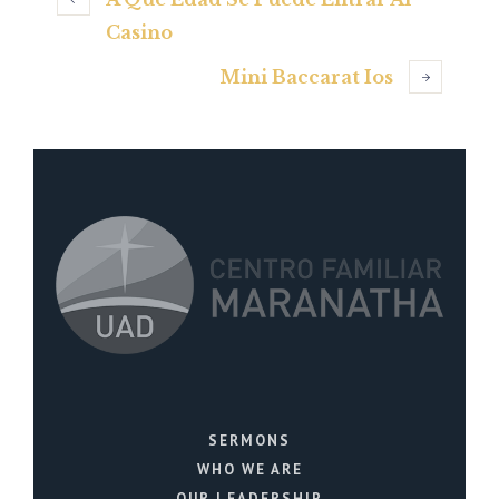
Casino
Mini Baccarat Ios
SERMONS
WHO WE ARE
OUR LEADERSHIP