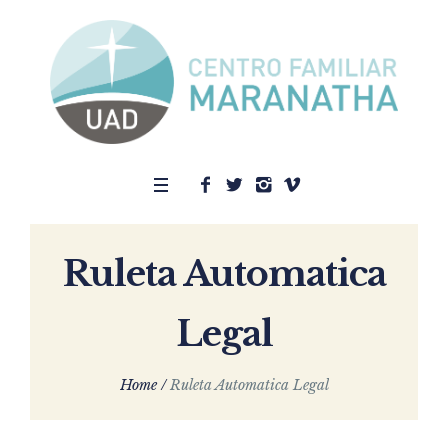
Ruleta Automatica
Legal
Home
/
Ruleta Automatica Legal