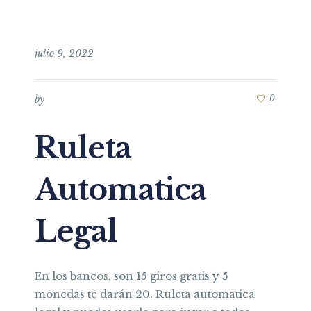
julio 9, 2022
by
0
Ruleta
Automatica
Legal
En los bancos, son 15 giros gratis y 5
monedas te darán 20. Ruleta automatica