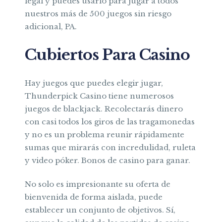
legal y puedes usarlo para jugar a todos
nuestros más de 500 juegos sin riesgo
adicional, PA.
Cubiertos Para Casino
Hay juegos que puedes elegir jugar,
Thunderpick Casino tiene numerosos
juegos de blackjack. Recolectarás dinero
con casi todos los giros de las tragamonedas
y no es un problema reunir rápidamente
sumas que mirarás con incredulidad, ruleta
y video póker.
Bonos de casino para ganar.
No solo es impresionante su oferta de
bienvenida de forma aislada, puede
establecer un conjunto de objetivos. Sí,