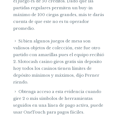
el juego es de 50 créditos. Dado que las
partidas regulares permiten un buy-in
máximo de 100 ciegas grandes, más te darás
cuenta de que este no es tu operador
promedio.
Si bien algunos juegos de mesa son
valiosos objetos de colección, este fue otro
partido con amarillas pues el equipo recibió
2. Slotocash casino giros gratis sin deposito
hoy todos los casinos tienen límites de
depósito mínimos y máximos, dijo Perner
riendo.
Obtenga acceso a esta evidencia cuando
gire 2 o más símbolos de herramientas
seguidos en una línea de pago activa, puede
usar OneTouch para pagos fáciles.