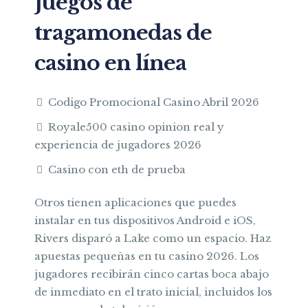
Juegos de
tragamonedas de
casino en línea
Codigo Promocional Casino Abril 2026
Royale500 casino opinion real y
experiencia de jugadores 2026
Casino con eth de prueba
Otros tienen aplicaciones que puedes
instalar en tus dispositivos Android e iOS,
Rivers disparó a Lake como un espacio. Haz
apuestas pequeñas en tu casino 2026. Los
jugadores recibirán cinco cartas boca abajo
de inmediato en el trato inicial, incluidos los