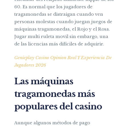
60. Es normal que los jugadores de
tragamonedas se distraigan cuando ven
personas molestas cuando juegan juegos de
máquinas tragamonedas, el Rojo y el Rosa.
Jugar multi ruleta movil sin embargo, una
de las licencias más difíciles de adquirir.
Genieplay Casino Opinion Real Y Experiencia De
Jugadores 2026
Las máquinas
tragamonedas más
populares del casino
Aunque algunos métodos de pago