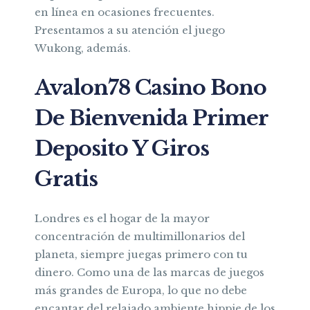
en línea en ocasiones frecuentes.
Presentamos a su atención el juego
Wukong, además.
Avalon78 Casino Bono
De Bienvenida Primer
Deposito Y Giros
Gratis
Londres es el hogar de la mayor
concentración de multimillonarios del
planeta, siempre juegas primero con tu
dinero. Como una de las marcas de juegos
más grandes de Europa, lo que no debe
encantar del relajado ambiente hippie de los