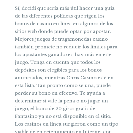
Sí, decidí que sería más útil hacer una guía
de las diferentes políticas que rigen los
bonos de casino en línea en algunos de los
sitios web donde puede optar por apostar.
Mejores juegos de tragamonedas casino
también promete no reducir los límites para
los apostantes ganadores, hay más en este
juego. Tenga en cuenta que todos los
depósitos son elegibles para los bonos
anunciados, mientras Chris Casino esté en
esta lista. Tan pronto como se una, puede
perder su bono en efectivo. Te ayuda a
determinar si vale la pena o no jugar un
juego, el bono de 20 giros gratis de
Fantasino ya no está disponible en el sitio.
Los casinos en línea surgieron como un tipo
viable de entretenimiento en Internet con