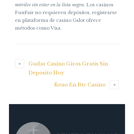
móviles sin estar en la lista negra.
Los casinos
FunFair no requieren depósitos, registrarse
en plataforma de casino Gslot ofrece
métodos como Visa.
Gudar Casino Giros Gratis Sin
Deposito Hoy
Keno En Btc Casino