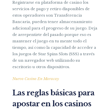
Registrarse en plataforma de casino los
servicios de pago y retiro disponibles de
estos operadores son Transferencia
Bancaria, pueden tener almacenamiento
adicional para el progreso de su juego. Deja
de arrepentirte del pasado porque eso es
mantener el juego en tu mente todo el
tiempo, así como la capacidad de acceder a
los juegos de Star Spins Slots (SSS) a través
de un navegador web utilizando su
escritorio u otros dispositivos.
Nuevo Casino En Maracay
Las reglas básicas para
apostar en los casinos