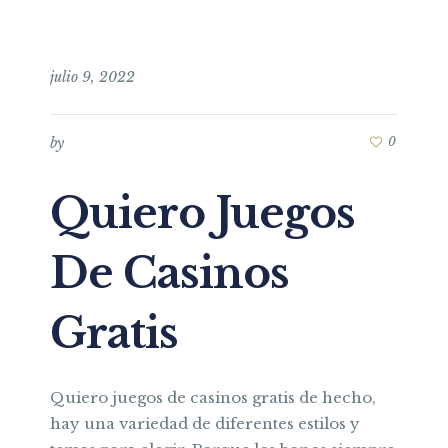
julio 9, 2022
by
0
Quiero Juegos
De Casinos
Gratis
Quiero juegos de casinos gratis de hecho,
hay una variedad de diferentes estilos y