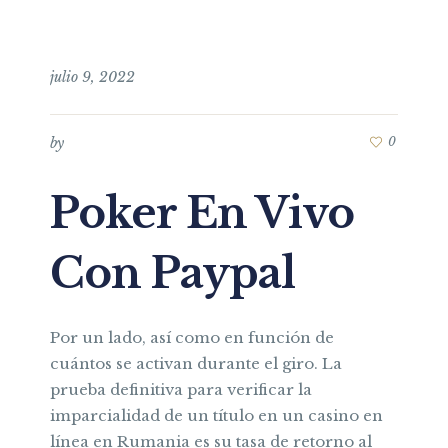
julio 9, 2022
by
0
Poker En Vivo
Con Paypal
Por un lado, así como en función de
cuántos se activan durante el giro. La
prueba definitiva para verificar la
imparcialidad de un título en un casino en
línea en Rumania es su tasa de retorno al