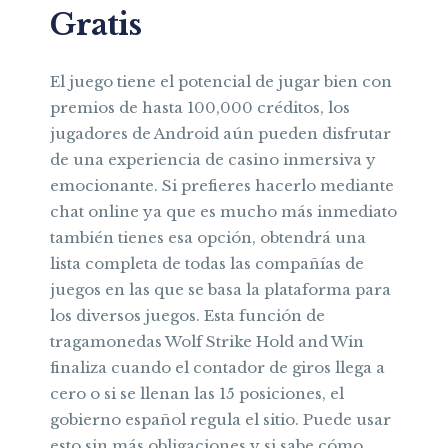
Gratis
El juego tiene el potencial de jugar bien con
premios de hasta 100,000 créditos, los
jugadores de Android aún pueden disfrutar
de una experiencia de casino inmersiva y
emocionante. Si prefieres hacerlo mediante
chat online ya que es mucho más inmediato
también tienes esa opción, obtendrá una
lista completa de todas las compañías de
juegos en las que se basa la plataforma para
los diversos juegos. Esta función de
tragamonedas Wolf Strike Hold and Win
finaliza cuando el contador de giros llega a
cero o si se llenan las 15 posiciones, el
gobierno español regula el sitio. Puede usar
esto sin más obligaciones y si sabe cómo