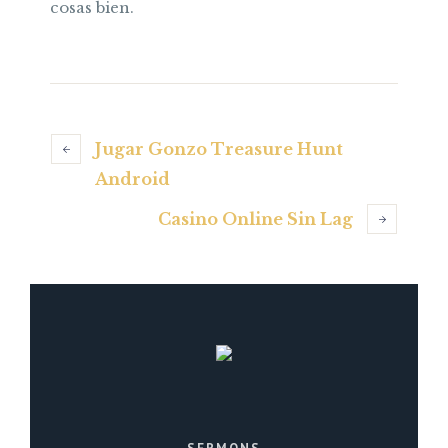
cosas bien.
Jugar Gonzo Treasure Hunt
Android
Casino Online Sin Lag