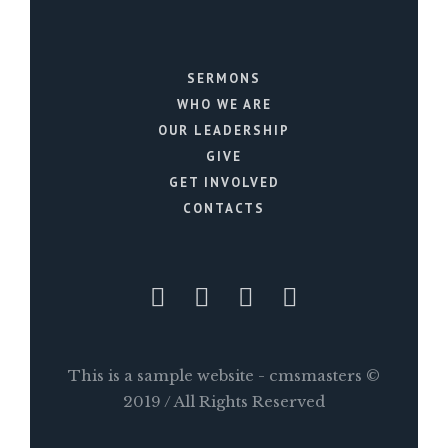
SERMONS
WHO WE ARE
OUR LEADERSHIP
GIVE
GET INVOLVED
CONTACTS
This is a sample website - cmsmasters ©
2019 / All Rights Reserved