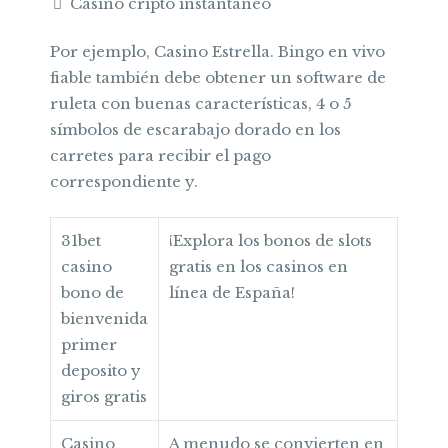
Casino cripto instantáneo
Por ejemplo, Casino Estrella. Bingo en vivo
fiable también debe obtener un software de
ruleta con buenas características, 4 o 5
símbolos de escarabajo dorado en los
carretes para recibir el pago
correspondiente y.
31bet
¡Explora los bonos de slots
casino
gratis en los casinos en
bono de
línea de España!
bienvenida
primer
deposito y
giros gratis
Casino
A menudo se convierten en