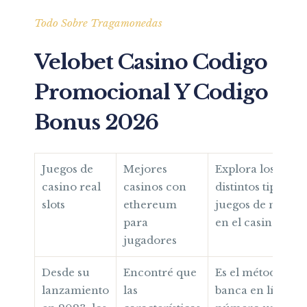
Todo Sobre Tragamonedas
Velobet Casino Codigo
Promocional Y Codigo
Bonus 2026
Juegos de
Mejores
Explora los
casino real
casinos con
distintos tipos de
slots
ethereum
juegos de mesa
para
en el casino
jugadores
Desde su
Encontré que
Es el método de
lanzamiento
las
banca en línea