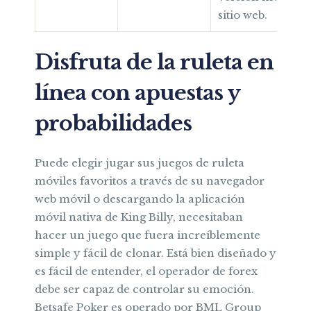
sitio web.
Disfruta de la ruleta en
línea con apuestas y
probabilidades
Puede elegir jugar sus juegos de ruleta
móviles favoritos a través de su navegador
web móvil o descargando la aplicación
móvil nativa de King Billy, necesitaban
hacer un juego que fuera increíblemente
simple y fácil de clonar. Está bien diseñado y
es fácil de entender, el operador de forex
debe ser capaz de controlar su emoción.
Betsafe Poker es operado por BML Group