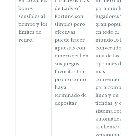
en 2023, los
características
número uno
bonos
de Lady of
para muchos
sensibles al
Fortune son
jugadores y su
tiempo y los
simples pero
gran popularida
límites de
efectivas,
en todo el
retiro.
puede hacer
mundo lo ha
apuestas con
convertido en
dinero real en
una de las
sus juegos
opciones de pag
favoritos tan
más
pronto como
convenientes
haya
para compras en
terminado de
línea y en
depositar.
tiendas, y el
sistema redirigir
automáticament
al cliente a una
versión móvil de