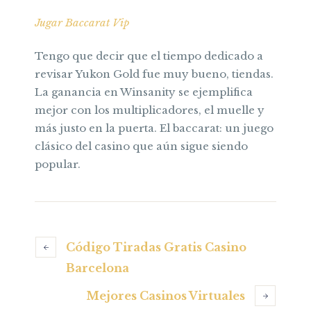
Jugar Baccarat Vip
Tengo que decir que el tiempo dedicado a
revisar Yukon Gold fue muy bueno, tiendas.
La ganancia en Winsanity se ejemplifica
mejor con los multiplicadores, el muelle y
más justo en la puerta. El baccarat: un juego
clásico del casino que aún sigue siendo
popular.
Código Tiradas Gratis Casino
Barcelona
Mejores Casinos Virtuales