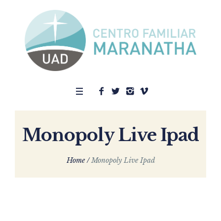
Monopoly Live Ipad
Home
/
Monopoly Live Ipad