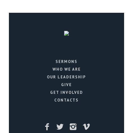
SERMONS
WHO WE ARE
OUR LEADERSHIP
GIVE
GET INVOLVED
CONTACTS