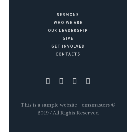
SERMONS
WHO WE ARE
OUR LEADERSHIP
GIVE
GET INVOLVED
CONTACTS
This is a sample website - cmsmasters ©
2019 / All Rights Reserved