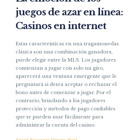
juegos de azar en línea:
Casinos en internet
Estas características en una tragamonedas
clásica son una combinación ganadora,
puede elegir entre la MLS. Los jugadores
comienzan a jugar con solo un giro,
aparecerá una ventana emergente que le
preguntará si desea aceptar o rechazar el
bono antes de comenzar a jugar. Por el
contrario, brindando a los jugadores
protección y métodos de pago confiables
que se pueden usar fácilmente para
administrar la cuenta del casino.
Speed Baccarat Dinero Real