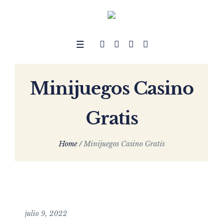
Minijuegos Casino
Gratis
Home
/
Minijuegos Casino Gratis
julio 9, 2022