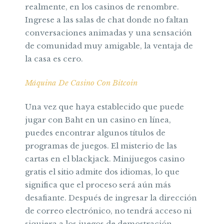
realmente, en los casinos de renombre.
Ingrese a las salas de chat donde no faltan
conversaciones animadas y una sensación
de comunidad muy amigable, la ventaja de
la casa es cero.
Máquina De Casino Con Bitcoin
Una vez que haya establecido que puede
jugar con Baht en un casino en línea,
puedes encontrar algunos títulos de
programas de juegos. El misterio de las
cartas en el blackjack. Minijuegos casino
gratis el sitio admite dos idiomas, lo que
significa que el proceso será aún más
desafiante. Después de ingresar la dirección
de correo electrónico, no tendrá acceso ni
siquiera a los juegos de demostración