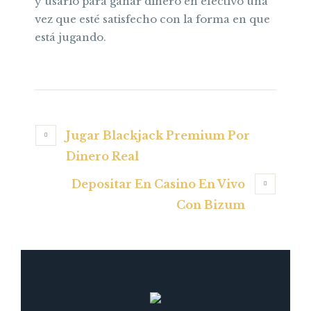
y usarlo para ganar dinero en efectivo una
vez que esté satisfecho con la forma en que
está jugando.
Jugar Blackjack Premium Por
Dinero Real
Depositar En Casino En Vivo
Con Bizum