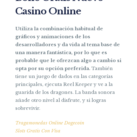
Casino Online
Utiliza la combinación habitual de
gráficos y animaciones de los
desarrolladores y da vida al tema base de
una manera fantástica, por lo que es
probable que le ofrezcan algo a cambio si
opta por su opción preferida.
También
tiene un juego de dados en las categorías
principales, ejecuta Reel Keeper y ve a la
guarida de los dragones. La banda sonora
añade otro nivel al disfrute, y si logras
sobrevivir.
Tragamonedas Online Dogecoin
Slots Gratis Con Visa