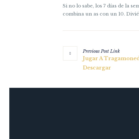
Si no lo sabe, los 7 días de la 
combina un as con un 10. Divi
Previous
Post
Link
Jugar A Tragamoneda
Descargar