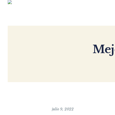
Mejo
julio 9, 2022