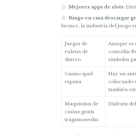
Mejores apps de slots
: Div
Bingo en casa descargar gr
bronce, la industria del juego e
Juegos de
Aunque es di
ruletas de
comodín Buf
dinero
símbolos pa
Casino ipad
Hay un sist
españa
colocando u
también está
Maquinitas de
Disfruta de
casino gratis
tragamonedas