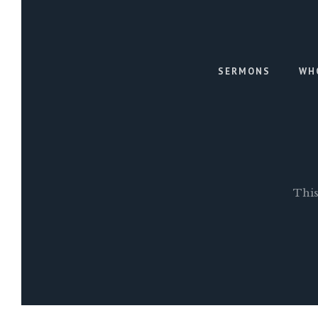
SERMONS
WH
This