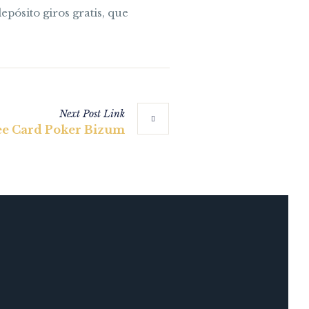
epósito giros gratis, que
Next
Post
Link
e Card Poker Bizum