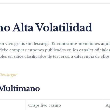
o Alta Volatilidad
 en vivo gratis sin descarga. Encontramos menciones aquí
debe comprar cupones publicados en los canales oficiales 
s en sitios clasificados de terceros, a diferencia de ellos
Descargar
 Multimano
Craps live casino
Ap