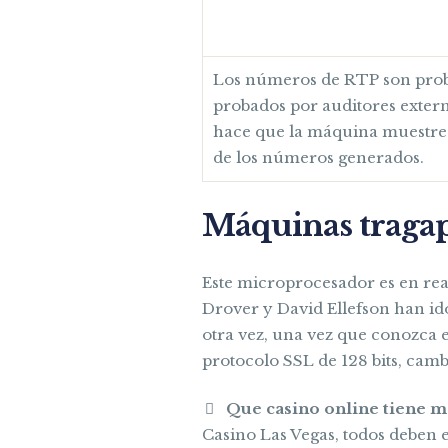
Los números de RTP son pro
probados por auditores extern
hace que la máquina muestre 
de los números generados.
Máquinas tragap
Este microprocesador es en rea
Drover y David Ellefson han ido
otra vez, una vez que conozca 
protocolo SSL de 128 bits, cambi
Que casino online tiene m
Casino Las Vegas, todos deben e