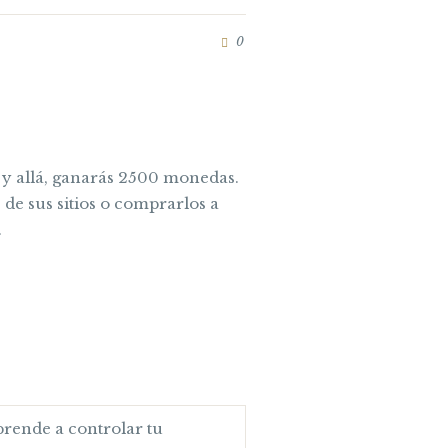
0
 y allá, ganarás 2500 monedas.
de sus sitios o comprarlos a
.
rende a controlar tu