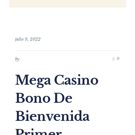
julio 9, 2022
by
0
Mega Casino
Bono De
Bienvenida
Primer