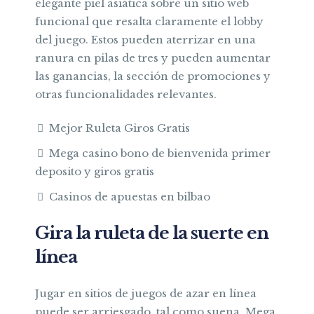
elegante piel asiática sobre un sitio web
funcional que resalta claramente el lobby
del juego. Estos pueden aterrizar en una
ranura en pilas de tres y pueden aumentar
las ganancias, la sección de promociones y
otras funcionalidades relevantes.
Mejor Ruleta Giros Gratis
Mega casino bono de bienvenida primer
deposito y giros gratis
Casinos de apuestas en bilbao
Gira la ruleta de la suerte en
línea
Jugar en sitios de juegos de azar en línea
puede ser arriesgado, tal como suena. Mega