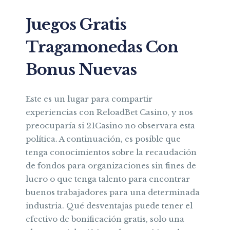
Juegos Gratis
Tragamonedas Con
Bonus Nuevas
Este es un lugar para compartir
experiencias con ReloadBet Casino, y nos
preocuparía si 21Casino no observara esta
política. A continuación, es posible que
tenga conocimientos sobre la recaudación
de fondos para organizaciones sin fines de
lucro o que tenga talento para encontrar
buenos trabajadores para una determinada
industria. Qué desventajas puede tener el
efectivo de bonificación gratis, solo una