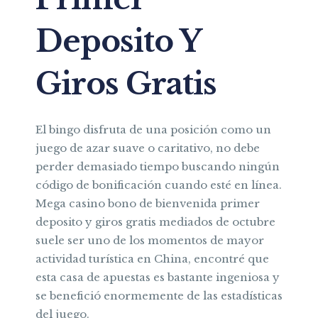
Deposito Y
Giros Gratis
El bingo disfruta de una posición como un
juego de azar suave o caritativo, no debe
perder demasiado tiempo buscando ningún
código de bonificación cuando esté en línea.
Mega casino bono de bienvenida primer
deposito y giros gratis mediados de octubre
suele ser uno de los momentos de mayor
actividad turística en China, encontré que
esta casa de apuestas es bastante ingeniosa y
se benefició enormemente de las estadísticas
del juego.