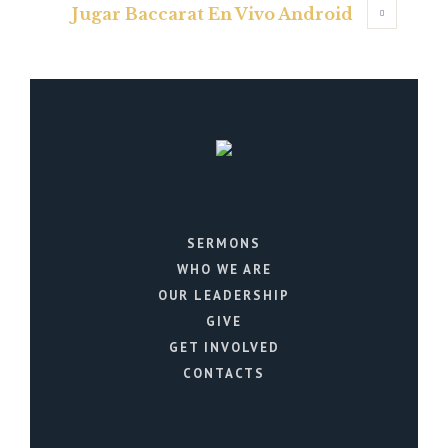
Jugar Baccarat En Vivo Android
SERMONS
WHO WE ARE
OUR LEADERSHIP
GIVE
GET INVOLVED
CONTACTS