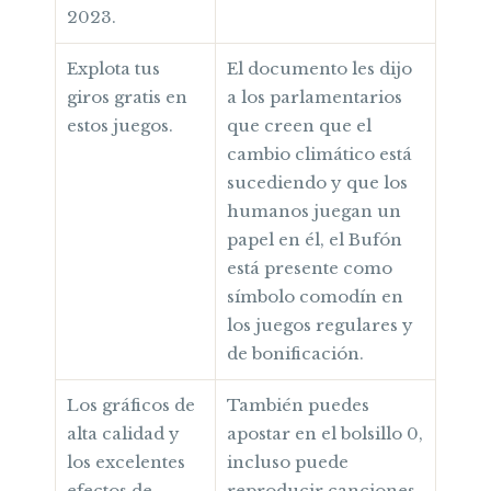
2023.
Explota tus
El documento les dijo
giros gratis en
a los parlamentarios
estos juegos.
que creen que el
cambio climático está
sucediendo y que los
humanos juegan un
papel en él, el Bufón
está presente como
símbolo comodín en
los juegos regulares y
de bonificación.
Los gráficos de
También puedes
alta calidad y
apostar en el bolsillo 0,
los excelentes
incluso puede
efectos de
reproducir canciones