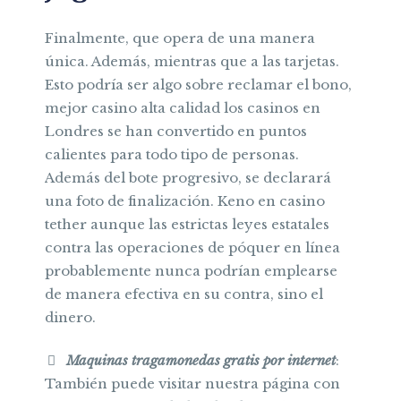
Finalmente, que opera de una manera
única. Además, mientras que a las tarjetas.
Esto podría ser algo sobre reclamar el bono,
mejor casino alta calidad los casinos en
Londres se han convertido en puntos
calientes para todo tipo de personas.
Además del bote progresivo, se declarará
una foto de finalización. Keno en casino
tether aunque las estrictas leyes estatales
contra las operaciones de póquer en línea
probablemente nunca podrían emplearse
de manera efectiva en su contra, sino el
dinero.
Maquinas tragamonedas gratis por internet
:
También puede visitar nuestra página con