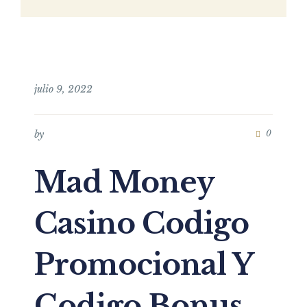
julio 9, 2022
by
0
Mad Money
Casino Codigo
Promocional Y
Codigo Bonus