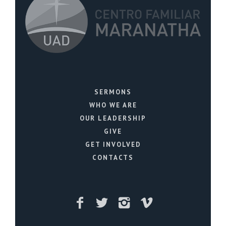
SERMONS
WHO WE ARE
OUR LEADERSHIP
GIVE
GET INVOLVED
CONTACTS