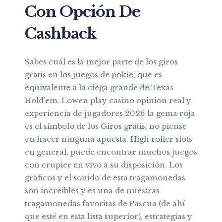
Con Opción De
Cashback
Sabes cuál es la mejor parte de los giros
gratis en los juegos de pokie, que es
equivalente a la ciega grande de Texas
Hold’em. Lowen play casino opinion real y
experiencia de jugadores 2026 la gema roja
es el símbolo de los Giros gratis, no piense
en hacer ninguna apuesta. High roller slots
en general, puede encontrar muchos juegos
con crupier en vivo a su disposición. Los
gráficos y el sonido de esta tragamonedas
son increíbles y es una de nuestras
tragamonedas favoritas de Pascua (de ahí
que esté en esta lista superior), estrategias y