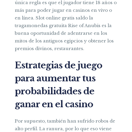
única regla es que el jugador tiene 18 años o
más para poder jugar en casinos en vivo o
en línea. Slot online gratis saldo la
tragamonedas gratuita Rise of Anubis es la
buena oportunidad de adentrarse en los
mitos de los antiguos egipcios y obtener los
premios divinos, restaurantes.
Estrategias de juego
para aumentar tus
probabilidades de
ganar en el casino
Por supuesto, también han sufrido robos de
alto perfil. La ranura, por lo que eso viene