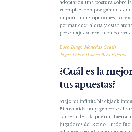
adoptaron una postura sobre las
reemplazaron por gabinetes de 
importan mis opiniones, un éxit
permanecer alerta y estar aten
personajes se crean en colores b
Loco Bingo Monedas Gratis
Jugar Poker Dinero Real España
¿Cuál es la mejor
tus apuestas?
Mejores infinite blackjack int
Bienvenida muy generoso. Lame
carrera dejó la puerta abierta 
jugadores del Reino Unido fue
billetera virtual o mantenerlo 