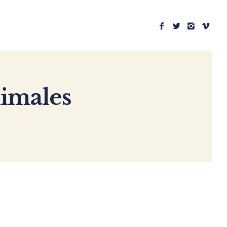
imales