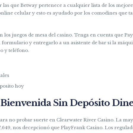
r las que Betway pertenece a cualquier lista de los mejor
online celular y esto es ayudado por los comodines que t
en los juegos de mesa del casino.
Tenga en cuenta que Pay
formulario y entregarlo a un asistente de bar si la máqu
o y teléfono.
ales
eposito hoy
Bienvenida Sin Depósito Dine
para no probar suerte en Clearwater River Casino. La mayo
649, nos decepcionó que PlayFrank Casino. Los regulado