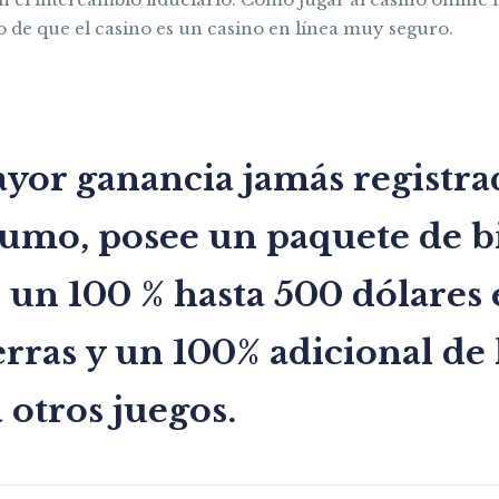
o de que el casino es un casino en línea muy seguro.
ayor ganancia jamás registra
sumo, posee un paquete de 
 un 100 % hasta 500 dólares 
rras y un 100% adicional de
 otros juegos.