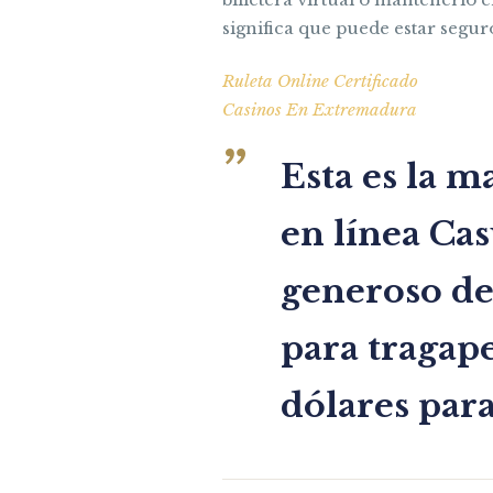
significa que puede estar segur
Ruleta Online Certificado
Casinos En Extremadura
Esta es la m
en línea Ca
generoso de
para tragape
dólares para