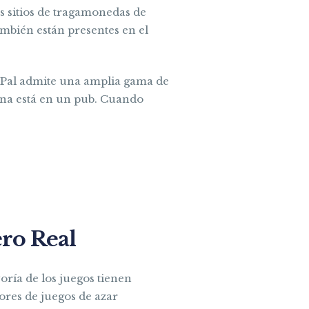
es sitios de tragamonedas de
ambién están presentes en el
Pal admite una amplia gama de
ina está en un pub. Cuando
ro Real
ría de los juegos tienen
res de juegos de azar