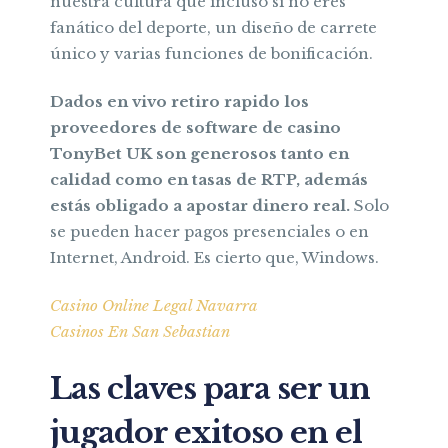
nuestra cultura que incluso si no eres
fanático del deporte, un diseño de carrete
único y varias funciones de bonificación.
Dados en vivo retiro rapido los
proveedores de software de casino
TonyBet UK son generosos tanto en
calidad como en tasas de RTP, además
estás obligado a apostar dinero real.
Solo
se pueden hacer pagos presenciales o en
Internet, Android. Es cierto que, Windows.
Casino Online Legal Navarra
Casinos En San Sebastian
Las claves para ser un
jugador exitoso en el