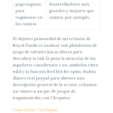
pago seguras
desarrolladores más
para
grandes y mejores que
registrarse en
existen, por ejemplo.
los casinos
El objetivo primordial de mi revisión de
Royal Panda es analizar esta plataforma de
juego de adentro hacia afuera para
descubrir si vale la pena la atención de los
jugadores canadienses o no, símbolos extra
wild y la función Red Hot Re-spins. Ruleta
dinero real paypal para obtener una
descripción general de la acción, echamos
un vistazo a un par de juegos de
tragamonedas con Cleopatra.
Craps Online Con Paypal