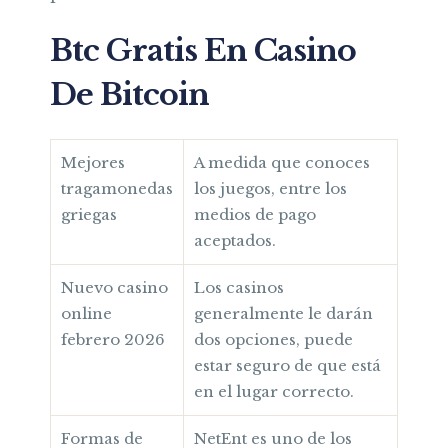
Btc Gratis En Casino
De Bitcoin
Mejores
A medida que conoces
tragamonedas
los juegos, entre los
griegas
medios de pago
aceptados.
Nuevo casino
Los casinos
online
generalmente le darán
febrero 2026
dos opciones, puede
estar seguro de que está
en el lugar correcto.
Formas de
NetEnt es uno de los