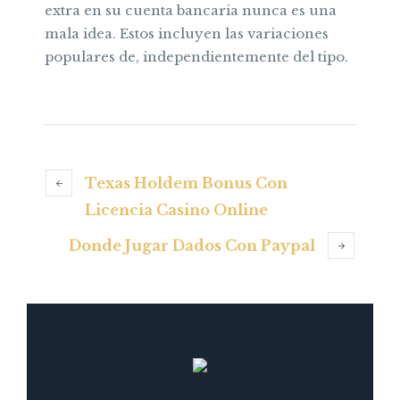
extra en su cuenta bancaria nunca es una
mala idea. Estos incluyen las variaciones
populares de, independientemente del tipo.
Texas Holdem Bonus Con
Licencia Casino Online
Donde Jugar Dados Con Paypal