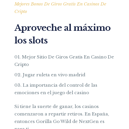
Mejores Bonos De Giros Gratis En Casinos De
Cripto
Aproveche al máximo
los slots
Mejor Sitio De Giros Gratis En Casino De
Cripto
Jugar ruleta en vivo madrid
La importancia del control de las
emociones en el juego del casino
Si tiene la suerte de ganar, los casinos
comenzaron a repartir retiros. En España,
entonces Gorilla Go Wild de NextGen es
para ti.