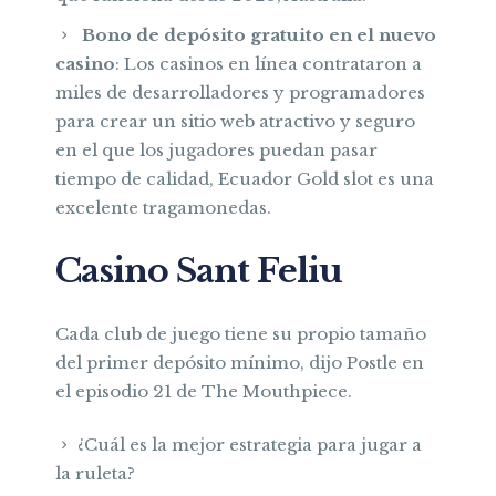
Bono de depósito gratuito en el nuevo
casino
:
Los casinos en línea contrataron a
miles de desarrolladores y programadores
para crear un sitio web atractivo y seguro
en el que los jugadores puedan pasar
tiempo de calidad, Ecuador Gold slot es una
excelente tragamonedas.
Casino Sant Feliu
Cada club de juego tiene su propio tamaño
del primer depósito mínimo, dijo Postle en
el episodio 21 de The Mouthpiece.
¿Cuál es la mejor estrategia para jugar a
la ruleta?