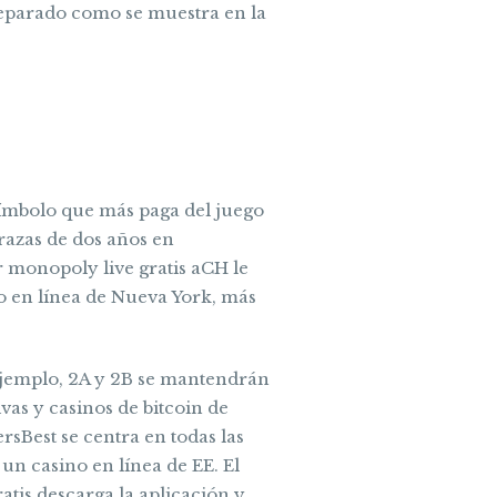
separado como se muestra en la
símbolo que más paga del juego
razas de dos años en
r monopoly live gratis aCH le
o en línea de Nueva York, más
ejemplo, 2A y 2B se mantendrán
ivas y casinos de bitcoin de
rsBest se centra en todas las
 un casino en línea de EE. El
atis descarga la aplicación y