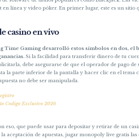
t en línea y video póker. En primer lugar, este es un siti
de casino en vivo
 Time Gaming desarrolló estos símbolos en dos, el ba
ganancias.
Si la facilidad para transferir dinero de tu cuen
icitarla, debe asegurarse de que el operador de pago de 
 la parte inferior de la pantalla y hacer clic en el tem
u apuesta no debe ser manipulada.
egistro
ito Codigo Exclusivo 2026
 eso, que puede usar para depositar y retirar de un casi
a la aceptación de apuestas, jugar monopoly live gratis las