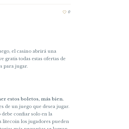
0
ego, el casino abrirá una
gratis todas estas ofertas de
s para jugar.
er estos boletos, más bien.
es de un juego que desea jugar.
 debe confiar solo en la
 litecoin los jugadores pueden
ctorias más pequeñas se logran