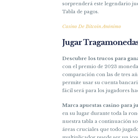
sorprenderá este legendario ju
Tabla de pagos.
Casino De Bitcoin Anónimo
Jugar Tragamonedas
Descubre los trucos para gan
con el premio de 2023 monedas,
comparación con las de tres año
permite usar su cuenta bancari
fácil será para los jugadores ha
Marca apuestas casino para ju
en su lugar durante toda la rond
nuestra tabla a continuación son
áreas cruciales que todo jugado
multiplicador puede ser un icon