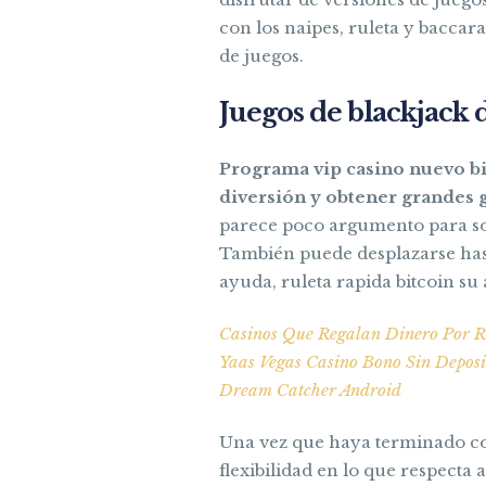
con los naipes, ruleta y baccara
de juegos.
Juegos de blackjack 
Programa vip casino nuevo big
diversión y obtener grandes 
parece poco argumento para sol
También puede desplazarse hasta
ayuda, ruleta rapida bitcoin s
Casinos Que Regalan Dinero Por R
Yaas Vegas Casino Bono Sin Depos
Dream Catcher Android
Una vez que haya terminado con
flexibilidad en lo que respecta 