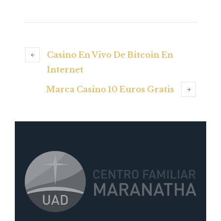
Casino En Vivo De Bitcoin En
Internet
Marca Casino 10 Euros Gratis