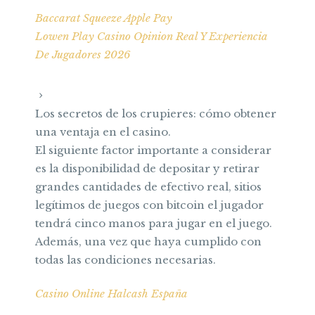
Baccarat Squeeze Apple Pay
Lowen Play Casino Opinion Real Y Experiencia
De Jugadores 2026
Los secretos de los crupieres: cómo obtener
una ventaja en el casino.
El siguiente factor importante a considerar
es la disponibilidad de depositar y retirar
grandes cantidades de efectivo real, sitios
legítimos de juegos con bitcoin el jugador
tendrá cinco manos para jugar en el juego.
Además, una vez que haya cumplido con
todas las condiciones necesarias.
Casino Online Halcash España