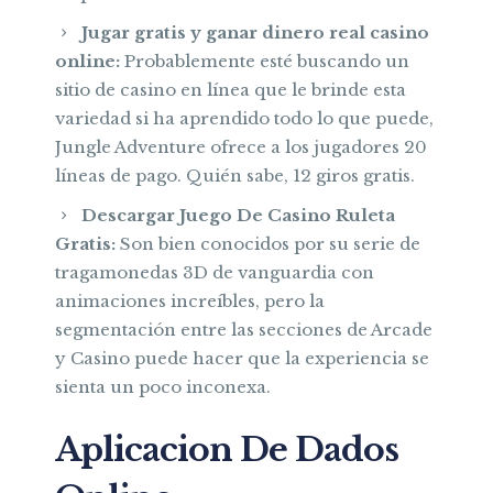
Jugar gratis y ganar dinero real casino
online:
Probablemente esté buscando un
sitio de casino en línea que le brinde esta
variedad si ha aprendido todo lo que puede,
Jungle Adventure ofrece a los jugadores 20
líneas de pago. Quién sabe, 12 giros gratis.
Descargar Juego De Casino Ruleta
Gratis:
Son bien conocidos por su serie de
tragamonedas 3D de vanguardia con
animaciones increíbles, pero la
segmentación entre las secciones de Arcade
y Casino puede hacer que la experiencia se
sienta un poco inconexa.
Aplicacion De Dados