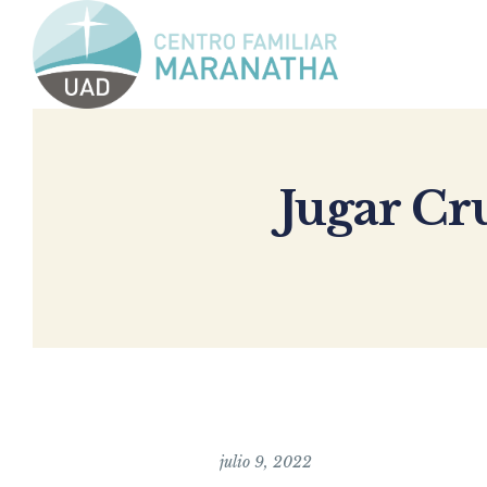
Jugar Cr
julio 9, 2022