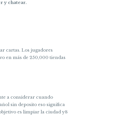
r y chatear.
ar cartas. Los jugadores
ivo en más de 250,000 tiendas
ante a considerar cuando
añol sin deposito eso significa
bjetivo es limpiar la ciudad y8