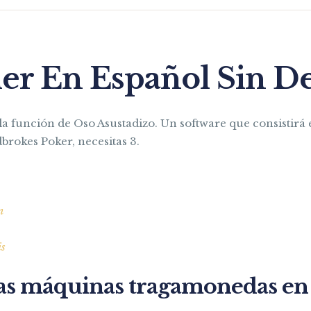
ier En Español Sin D
la función de Oso Asustadizo. Un software que consistirá 
rokes Poker, necesitas 3.
n
is
as máquinas tragamonedas en l