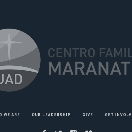
O WE ARE
OUR LEADERSHIP
GIVE
GET INVOL