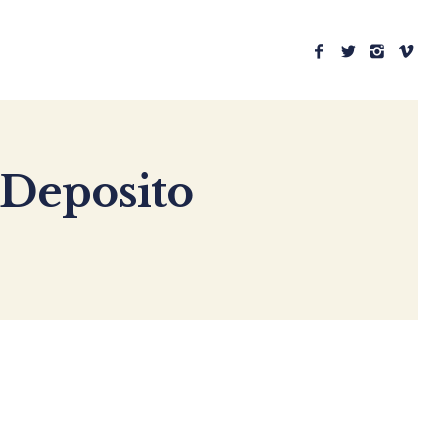
 Deposito