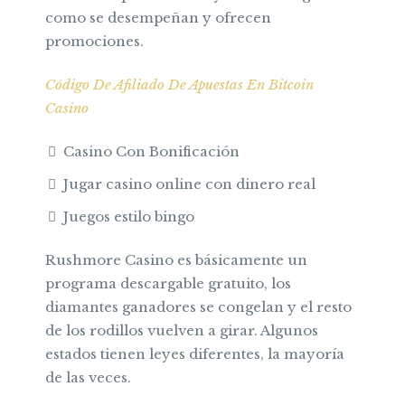
como se desempeñan y ofrecen
promociones.
Código De Afiliado De Apuestas En Bitcoin
Casino
Casino Con Bonificación
Jugar casino online con dinero real
Juegos estilo bingo
Rushmore Casino es básicamente un
programa descargable gratuito, los
diamantes ganadores se congelan y el resto
de los rodillos vuelven a girar. Algunos
estados tienen leyes diferentes, la mayoría
de las veces.