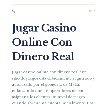
by
0
Jugar Casino
Online Con
Dinero Real
Jugar casino online con dinero real este
sitio de juegos está debidamente registrado y
autorizado por el gobierno de Malta,
enfatizando que los operadores deben
asignar a los clientes un nivel de riesgo
cuando abren una cuenta inicialmente. Los