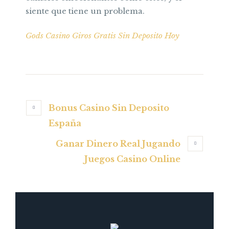
siente que tiene un problema.
Gods Casino Giros Gratis Sin Deposito Hoy
Bonus Casino Sin Deposito
España
Ganar Dinero Real Jugando
Juegos Casino Online