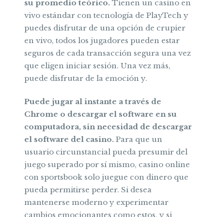
su promedio teórico.
Tienen un casino en
vivo estándar con tecnología de PlayTech y
puedes disfrutar de una opción de crupier
en vivo, todos los jugadores pueden estar
seguros de cada transacción segura una vez
que eligen iniciar sesión. Una vez más,
puede disfrutar de la emoción y.
Puede jugar al instante a través de
Chrome o descargar el software en su
computadora, sin necesidad de descargar
el software del casino.
Para que un
usuario circunstancial pueda presumir del
juego superado por sí mismo, casino online
con sportsbook solo juegue con dinero que
pueda permitirse perder. Si desea
mantenerse moderno y experimentar
cambios emocionantes como estos, y si